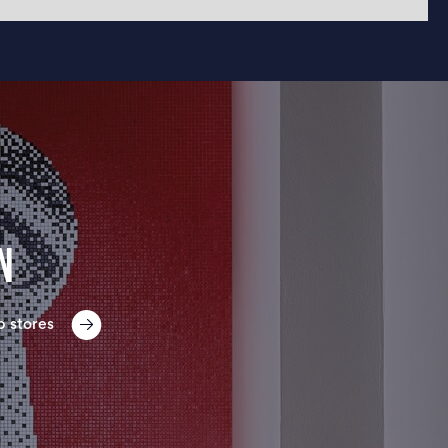
n
p stores