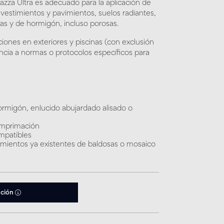
zza Ultra es adecuado para la aplicación de
evestimientos y pavimientos, suelos radiantes,
as y de hormigón, incluso porosas.
ones en exteriores y piscinas (con exclusión
ncia a normas o protocolos específicos para
rmigón, enlucido abujardado alisado o
imprimación
mpatibles
imientos ya existentes de baldosas o mosaico
ación