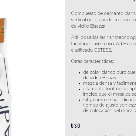
Compuesto de cemento blanco 
vertical nulo, para la colocac
de vidrio Bisazza.
AdHoc utiliza las nanotecnologí
facilitando así su uso. Ad Hoc 
clasificado C2TES2.
Otras características:
de color blanco puro que 
de vidrio Bisazza
mezcla densa y fácilmen
altamente tixotrópico: ap
impide que el mosaico se
tal y como se ha indicado
tiempo de ajuste son es
de colocación del mosai
USO