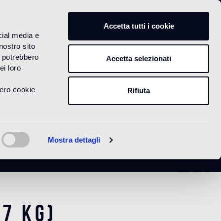
IT
Accetta tutti i cookie
cial media e
nostro sito
i potrebbero
Accetta selezionati
ei loro
vero cookie
Rifiuta
)
Mostra dettagli
,7 Kg)