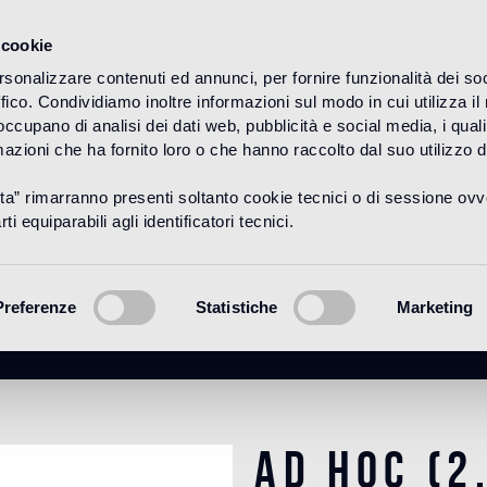
 cookie
rsonalizzare contenuti ed annunci, per fornire funzionalità dei so
ffico. Condividiamo inoltre informazioni sul modo in cui utilizza il 
HOME
PRODUCTOS
PRODUCTOS TÉCNICOS
ADHESIVOS
 occupano di analisi dei dati web, pubblicità e social media, i qual
azioni che ha fornito loro o che hanno raccolto dal suo utilizzo d
uta” rimarranno presenti soltanto cookie tecnici o di sessione ov
Ad Hoc (2,7 Kg
ti equiparabili agli identificatori tecnici.
Preferenze
Statistiche
Marketing
Ad Hoc (2