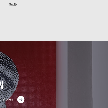
15x15 mm
n
p stores