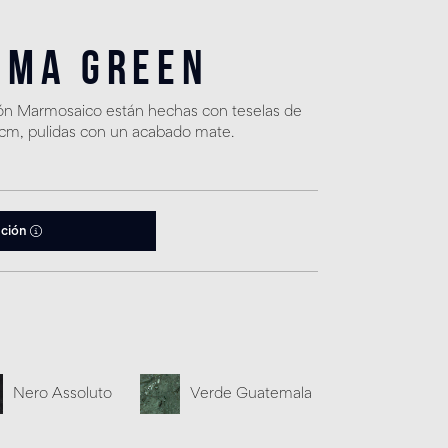
ema Green
ión Marmosaico están hechas con teselas de
cm, pulidas con un acabado mate.
ación
Nero Assoluto
Verde Guatemala