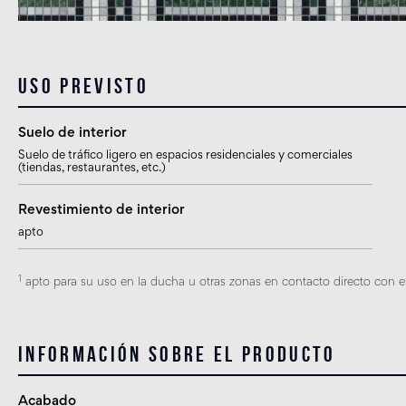
Uso previsto
Suelo de interior
Suelo de tráfico ligero en espacios residenciales y comerciales
(tiendas, restaurantes, etc.)
Revestimiento de interior
apto
1
apto para su uso en la ducha u otras zonas en contacto directo con el
Información sobre el producto
Acabado