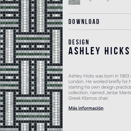
Download
Design
Ashley Hicks
Ashley Hicks was born in 1963 a
London. He worked briefly for hi
starting his own design practice
collection, named Jantar Mantar,
Greek Klismos chair.
Más información