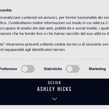
 cookie
rsonalizzare contenuti ed annunci, per fornire funzionalità dei so
ffico. Condividiamo inoltre informazioni sul modo in cui utilizza il 
HOME
PRODUCTOS
MARMOSAICO
DECORACIONES
 occupano di analisi dei dati web, pubblicità e social media, i qual
azioni che ha fornito loro o che hanno raccolto dal suo utilizzo d
uta” rimarranno presenti soltanto cookie tecnici o di sessione ov
ma Tadema Gr
ti equiparabili agli identificatori tecnici.
Preferenze
Statistiche
Marketing
Design
Ashley Hicks