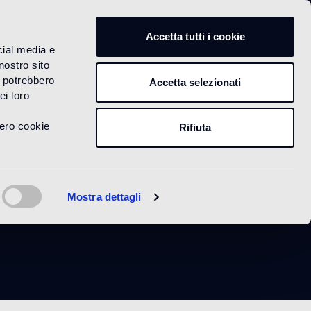
IT
Accetta tutti i cookie
cial media e
nostro sito
i potrebbero
Accetta selezionati
ei loro
vero cookie
Rifiuta
een
Mostra dettagli