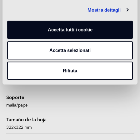
Colección Mosaico
Mostra dettagli
gold blends
Accetta tutti i cookie
Espesor
4 mm
Accetta selezionati
Formato tesela
20x20 mm
Rifiuta
Junta
~1,57 mm
Soporte
malla/papel
Tamaño de la hoja
322x322 mm