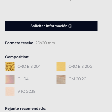
Solicitar información
Formato tesela
20x20 mm
Composition
ORO BIS 20.1
ORO BIS 20.2
GL 04
GM 20.20
VTC 20.18
Rejunte recomendado