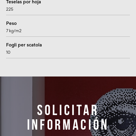
Teselas por hoja
225
Peso
7 kg/m2
Fogli per scatola
10
Solicitar
información