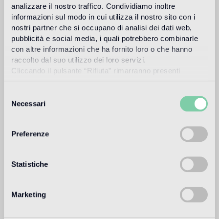
Revestimiento de interior
analizzare il nostro traffico. Condividiamo inoltre
apto
informazioni sul modo in cui utilizza il nostro sito con i
nostri partner che si occupano di analisi dei dati web,
Revestimiento de exteriores
pubblicità e social media, i quali potrebbero combinarle
1
apto
con altre informazioni che ha fornito loro o che hanno
raccolto dal suo utilizzo dei loro servizi.
Ducha
Cliccando il pulsante “Rifiuta” rimarranno presenti
soltanto cookie tecnici o di sessione ovvero cookie
apto
analitici di prime e terze parti equiparabili agli identificatori
Selezione
tecnici.
Necessari
del
1
para la colocación en exteriores, piscinas y zonas húmedas (baño
turco, etc.) utilizar Pool Installation System (cemento cola Ad Hoc,
consenso
látex Ultra, pasta de rejuntar epóxidica Pool eGrout). No es apto
para revestir piscinas termales en general, especialmente las de
Preferenze
aguas sulfurosas.
Statistiche
Información sobre el producto
Marketing
Cantidad por caja
1,03 m2