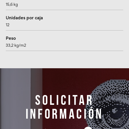
15,6 kg
Unidades por caja
12
Peso
33,2 kg/m2
Solicitar
información