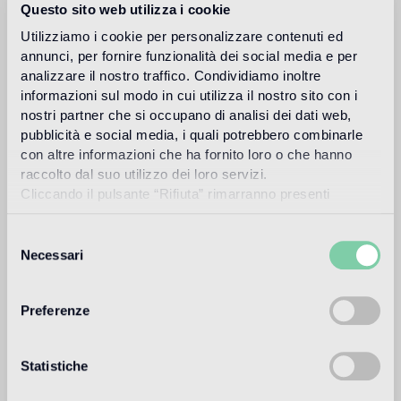
Questo sito web utilizza i cookie
Utilizziamo i cookie per personalizzare contenuti ed
Solicitar información
annunci, per fornire funzionalità dei social media e per
analizzare il nostro traffico. Condividiamo inoltre
informazioni sul modo in cui utilizza il nostro sito con i
Composition
nostri partner che si occupano di analisi dei dati web,
pubblicità e social media, i quali potrebbero combinarle
SM 10.25
SM 10.35
con altre informazioni che ha fornito loro o che hanno
raccolto dal suo utilizzo dei loro servizi.
SM 10.77
VTC 10.02
Cliccando il pulsante “Rifiuta” rimarranno presenti
soltanto cookie tecnici o di sessione ovvero cookie
analitici di prime e terze parti equiparabili agli identificatori
Selezione
VTC 10.09
VTC 10.12
tecnici.
Necessari
del
consenso
VTC 10.30
VTC 10.33
Preferenze
VTC 10.37
VTC 10.55
Statistiche
VTC 10.65