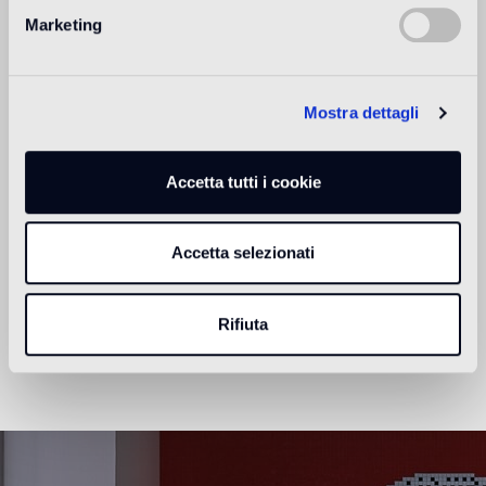
Marketing
Download
Mostra dettagli
Design
vincent darré
Accetta tutti i cookie
Known for his baroque creations which flirt with fantasy
Accetta selezionati
and surrealism, Vincent Darré is a one-of-a-kind character
in the world of decoration.
Rifiuta
Más información