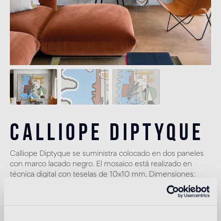
Calliope Diptyque
Calliope Diptyque se suministra colocado en dos paneles
con marco lacado negro. El mosaico está realizado en
técnica digital con teselas de 10x10 mm. Dimensiones:
122x207(h) cm por panel, 244x207(h) cm total. Peso: 50
kg por panel, 100 kg total.