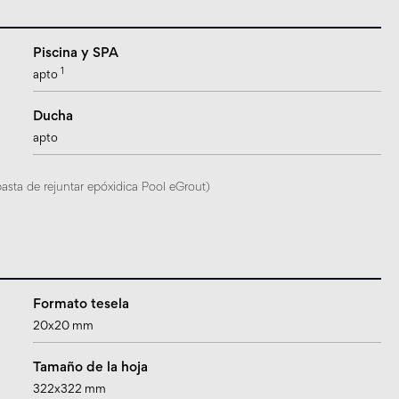
Piscina y SPA
1
apto
Ducha
apto
pasta de rejuntar epóxidica Pool eGrout)
Formato tesela
20x20 mm
Tamaño de la hoja
322x322 mm