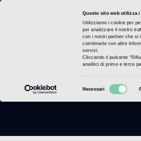
Questo sito web utilizza i
Menu
Utilizziamo i cookie per pe
per analizzare il nostro tra
con i nostri partner che si
combinarle con altre inform
servizi.
Cliccando il pulsante “Rifi
Char
analitici di prime e terze par
Selezione
Necessari
del
consenso