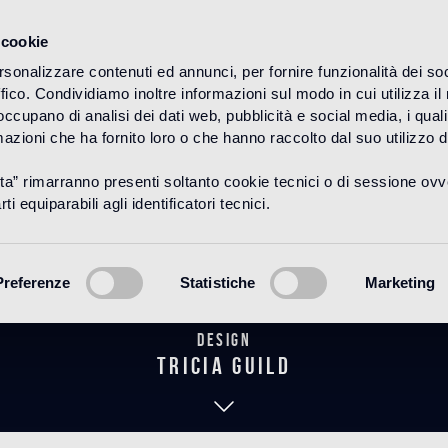
 cookie
rsonalizzare contenuti ed annunci, per fornire funzionalità dei so
ffico. Condividiamo inoltre informazioni sul modo in cui utilizza il 
HOME
PRODUCTOS
MOSAICO
DECORACIONES
 occupano di analisi dei dati web, pubblicità e social media, i qual
azioni che ha fornito loro o che hanno raccolto dal suo utilizzo d
uta” rimarranno presenti soltanto cookie tecnici o di sessione ov
lottenberg O
ti equiparabili agli identificatori tecnici.
Preferenze
Statistiche
Marketing
Design
tricia guild