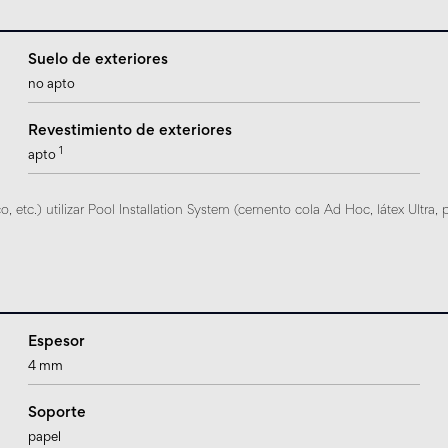
Suelo de exteriores
no apto
Revestimiento de exteriores
1
apto
 etc.) utilizar Pool Installation System (cemento cola Ad Hoc, látex Ultra, 
Espesor
4 mm
Soporte
papel