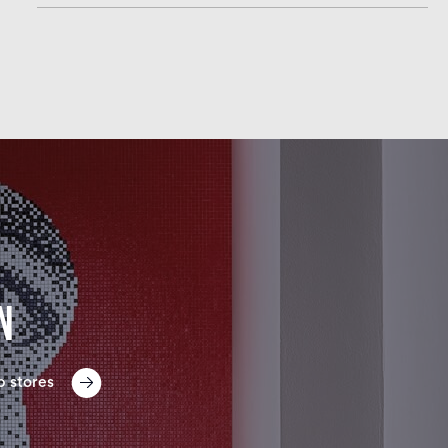
n
p stores