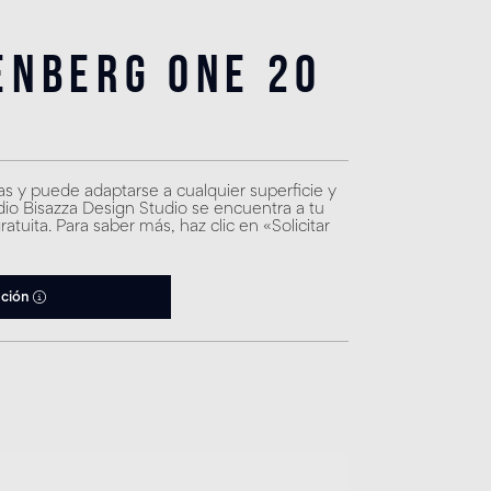
enberg One 20
as y puede adaptarse a cualquier superficie y
udio Bisazza Design Studio se encuentra a tu
atuita. Para saber más, haz clic en «Solicitar
ación