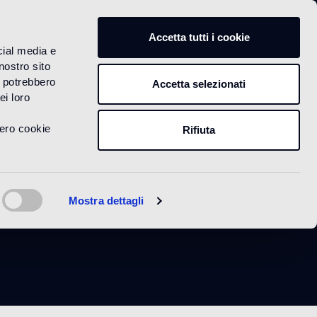
IT
Accetta tutti i cookie
cial media e
nostro sito
i potrebbero
Accetta selezionati
ei loro
vero cookie
Rifiuta
ne 20
Mostra dettagli