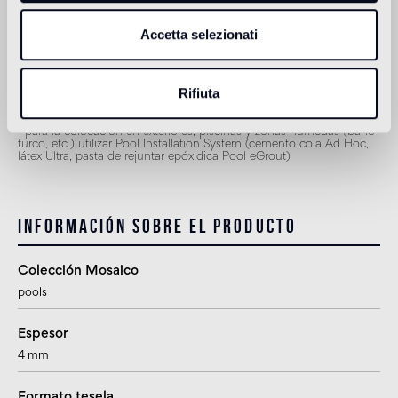
1
apto
Accetta selezionati
Ducha
apto
Rifiuta
1
para la colocación en exteriores, piscinas y zonas húmedas (baño
turco, etc.) utilizar Pool Installation System (cemento cola Ad Hoc,
látex Ultra, pasta de rejuntar epóxidica Pool eGrout)
Información sobre el producto
Colección Mosaico
pools
Espesor
4 mm
Formato tesela