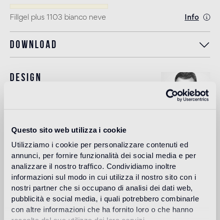
Fillgel plus 1103 bianco neve
Info
Download
Design
marco braga
Questo sito web utilizza i cookie
espués de diferentes experiencias en el campo de la
Utilizziamo i cookie per personalizzare contenuti ed
arquitectura y el diseño industrial, Marco Braga abre su
estudio de dirección artística y diseño en Milán en 1999 y
annunci, per fornire funzionalità dei social media e per
empiezan a colaborar con marcas de moda y diseño. En
analizzare il nostro traffico. Condividiamo inoltre
2010 Marco fundó con Giuliano Federico la pareja creativa
informazioni sul modo in cui utilizza il nostro sito con i
"Braga+Federico" con el objetivo de explorar nuevos
nostri partner che si occupano di analisi dei dati web,
territorios en la comunicación de moda. En la actualidad el
pubblicità e social media, i quali potrebbero combinarle
estudio coordina la imagen, la publicidad, la dirección
con altre informazioni che ha fornito loro o che hanno
editorial y las estrategias digitales para las marcas de lujo y
moda.