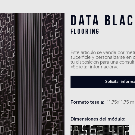
Data Bla
flooring
Este artículo se vende por met
superficie y personalizarse en 
tu disposición para una consult
«Solicitar información».
Solicitar inform
Formato tesela
11,75x11,75 
Dimensiones del módulo