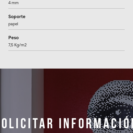
4 mm
Soporte
papel
Peso
7,5 Kg/m2
Solicitar informació