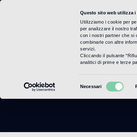
Questo sito web utilizza i
Menu
Utilizziamo i cookie per pe
per analizzare il nostro tra
con i nostri partner che si
combinarle con altre inform
servizi.
Cliccando il pulsante “Rifi
analitici di prime e terze par
Selezione
Necessari
del
consenso