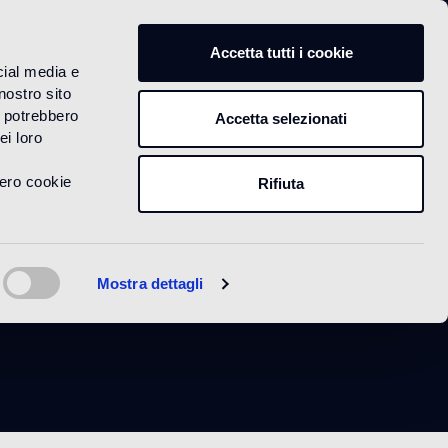
IT
Accetta tutti i cookie
cial media e
nostro sito
i potrebbero
Accetta selezionati
ei loro
vero cookie
Rifiuta
Mostra dettagli