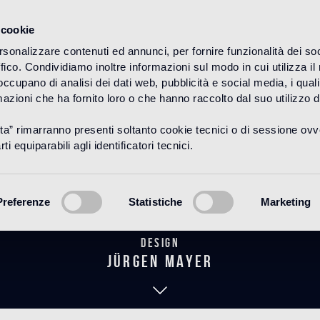
 cookie
rsonalizzare contenuti ed annunci, per fornire funzionalità dei so
ffico. Condividiamo inoltre informazioni sul modo in cui utilizza il 
HOME
PRODUCTOS
MOSAICO
DECORACIONES
 occupano di analisi dei dati web, pubblicità e social media, i qual
azioni che ha fornito loro o che hanno raccolto dal suo utilizzo d
uta” rimarranno presenti soltanto cookie tecnici o di sessione ov
Data Black
ti equiparabili agli identificatori tecnici.
Preferenze
Statistiche
Marketing
Design
jürgen mayer