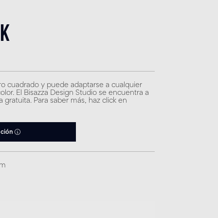
ck
ro cuadrado y puede adaptarse a cualquier
color. El Bisazza Design Studio se encuentra a
a gratuita. Para saber más, haz click en
ación
mm