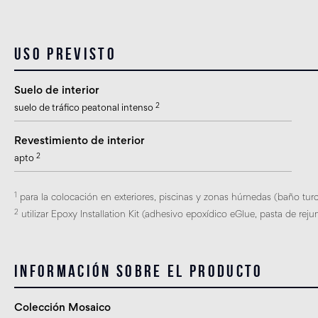
Uso previsto
Suelo de interior
2
suelo de tráfico peatonal intenso
Revestimiento de interior
2
apto
1
para la colocación en exteriores, piscinas y zonas húmedas (baño turco
2
utilizar Epoxy Installation Kit (adhesivo epoxídico eGlue, pasta de rejun
Información sobre el producto
Colección Mosaico