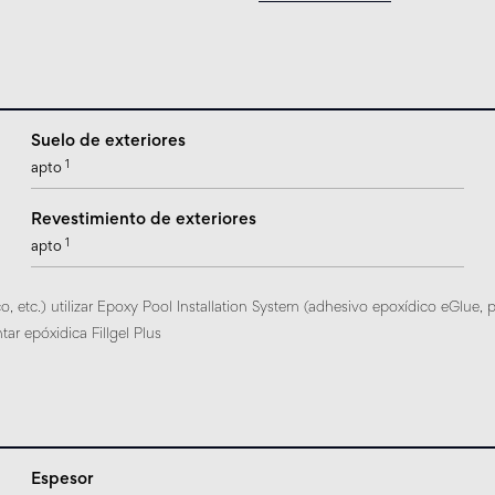
Suelo de exteriores
1
apto
Revestimiento de exteriores
1
apto
, etc.) utilizar Epoxy Pool Installation System (adhesivo epoxídico eGlue, 
tar epóxidica Fillgel Plus
Espesor