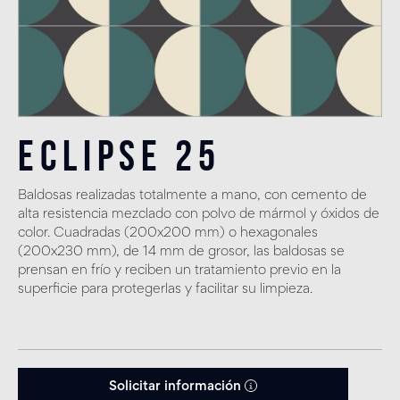
Eclipse 25
Baldosas realizadas totalmente a mano, con cemento de
alta resistencia mezclado con polvo de mármol y óxidos de
color. Cuadradas (200x200 mm) o hexagonales
(200x230 mm), de 14 mm de grosor, las baldosas se
prensan en frío y reciben un tratamiento previo en la
superficie para protegerlas y facilitar su limpieza.
Solicitar información