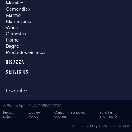
Mosaico
Cementiles
Marmo
Marmosaico
Wood
Ceramica
Home
Bagno
Productos técnicos
BISAZZA
SERVICIOS
Español
© Bisazza SpA - P.IVA IT01150510939
Privacy
Cookie
Consentimiento de
Solicitar
policy
Policy
cookies
información
Website by
Drop
P.IVA 01383870431