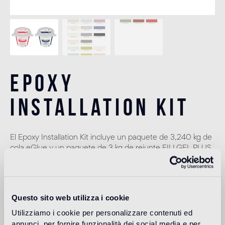
Epoxy
Installation Kit
El Epoxy Installation Kit incluye un paquete de 3,240 kg de
cola eGlue y un paquete de 3 kg de rejunte FILLGEL PLUS
UVR. Las cantidades son las necesarias para colocar
aproximadamente 2 m2 de mosaico de 20x20 y 10x10
mm.
Questo sito web utilizza i cookie
eGlue (3,24 kg)
Utilizziamo i cookie per personalizzare contenuti ed
annunci, per fornire funzionalità dei social media e per