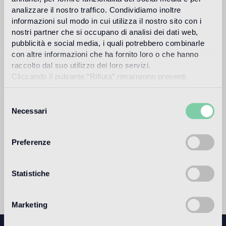
Adhesivo epoxi tixotrópico de altas prestaciones,
analizzare il nostro traffico. Condividiamo inoltre
específico para pegar mosaico de vidrio Bisazza.
informazioni sul modo in cui utilizza il nostro sito con i
nostri partner che si occupano di analisi dei dati web,
Fillgel Plus (3 kg)
pubblicità e social media, i quali potrebbero combinarle
con altre informazioni che ha fornito loro o che hanno
Pasta de rejuntar epoxídica coloreada para mosaico de
raccolto dal suo utilizzo dei loro servizi.
vidrio.
Cliccando il pulsante “Rifiuta” rimarranno presenti
soltanto cookie tecnici o di sessione ovvero cookie
analitici di prime e terze parti equiparabili agli identificatori
Selezione
tecnici.
Necessari
del
Solicitar información
consenso
Preferenze
Download
Statistiche
Marketing