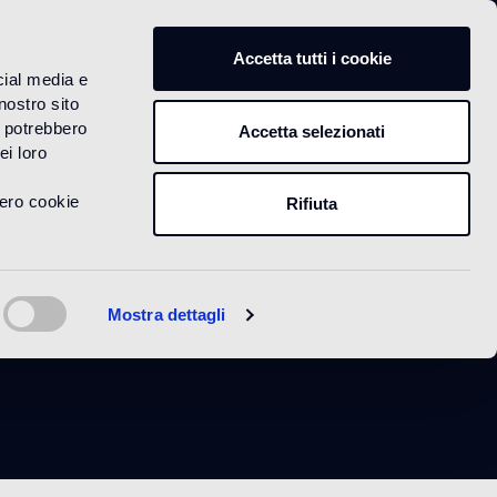
IT
Accetta tutti i cookie
cial media e
nostro sito
i potrebbero
Accetta selezionati
ei loro
vero cookie
Rifiuta
lacé
Mostra dettagli