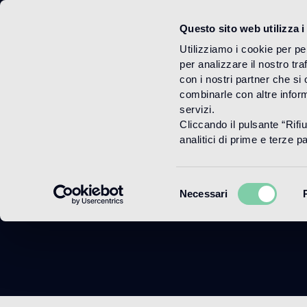
Questo sito web utilizza i
Menu
Utilizziamo i cookie per pe
per analizzare il nostro tra
con i nostri partner che si
combinarle con altre inform
servizi.
Cliccando il pulsante “Rifi
Fid
analitici di prime e terze par
Selezione
Necessari
del
consenso