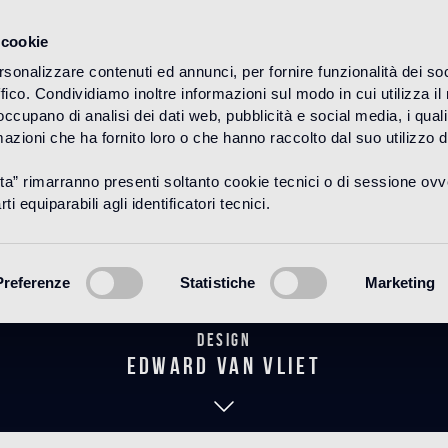
 cookie
rsonalizzare contenuti ed annunci, per fornire funzionalità dei so
ffico. Condividiamo inoltre informazioni sul modo in cui utilizza il 
HOME
PRODUCTOS
WOOD
DECORACIONES
 occupano di analisi dei dati web, pubblicità e social media, i qual
azioni che ha fornito loro o che hanno raccolto dal suo utilizzo d
uta” rimarranno presenti soltanto cookie tecnici o di sessione ov
elio Marron G
ti equiparabili agli identificatori tecnici.
Preferenze
Statistiche
Marketing
Design
edward van vliet