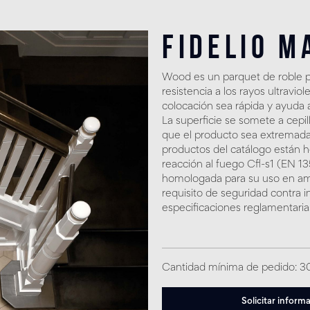
Fidelio M
Wood es un parquet de roble p
resistencia a los rayos ultravio
colocación sea rápida y ayuda 
La superficie se somete a cepi
que el producto sea extremada
productos del catálogo están 
reacción al fuego Cfl-s1 (EN 
homologada para su uso en amb
requisito de seguridad contra i
especificaciones reglamentaria
Cantidad mínima de pedido: 
Solicitar inform