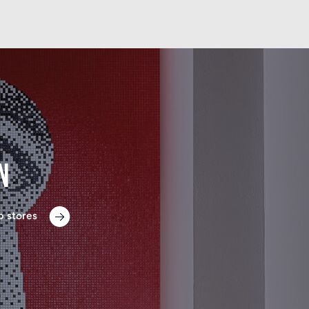
n
p stores