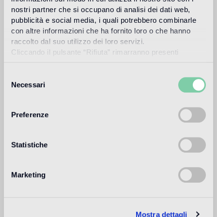
nostri partner che si occupano di analisi dei dati web,
Piscina y SPA
pubblicità e social media, i quali potrebbero combinarle
con altre informazioni che ha fornito loro o che hanno
no apto
raccolto dal suo utilizzo dei loro servizi.
Cliccando il pulsante “Rifiuta” rimarranno presenti
Revestimiento de interior
soltanto cookie tecnici o di sessione ovvero cookie
apto
analitici di prime e terze parti equiparabili agli identificatori
Selezione
tecnici.
Necessari
del
Revestimiento de exteriores
consenso
no apto
Preferenze
Ducha
1
no apto
Statistiche
1
adecuado para su uso en baños, excluidas las zonas húmedas
(ducha) y los aseos públicos
Marketing
Información sobre el producto
Mostra dettagli