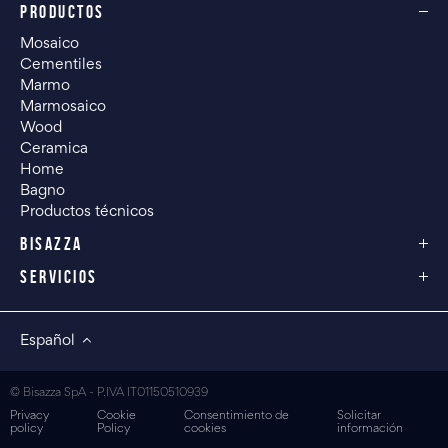
PRODUCTOS
Mosaico
Cementiles
Marmo
Marmosaico
Wood
Ceramica
Home
Bagno
Productos técnicos
BISAZZA
SERVICIOS
Español
© Bisazza SpA - P.IVA IT01150510939
Privacy
Cookie
Consentimiento de
Solicitar
policy
Policy
cookies
información