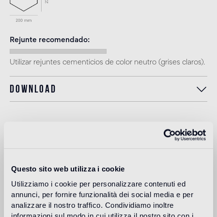
Rejunte recomendado
Utilizar rejuntes cementicios de color neutro (grises claros).
Download
Uso previsto
Suelo de interior
Questo sito web utilizza i cookie
Suelo de tráfico ligero en espacios residenciales y comerciales
(tiendas, restaurantes, etc.)
Utilizziamo i cookie per personalizzare contenuti ed
annunci, per fornire funzionalità dei social media e per
Suelo de exteriores
analizzare il nostro traffico. Condividiamo inoltre
no apto
informazioni sul modo in cui utilizza il nostro sito con i