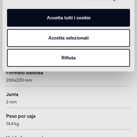
Cantidad por caja
0,42 m2
Accetta tutti i cookie
Espesor
Accetta selezionati
14 mm
Formato
Rifiuta
hexágono
Formato baldosa
200x230 mm
Junta
2 mm
Peso por caja
14,4 kg