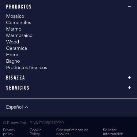
PRODUCTOS
Mosaico
Cementiles
Marmo
Marmosaico
Wood
Ceramica
Home
Bagno
Productos técnicos
BISAZZA
SERVICIOS
Español
© Bisazza SpA - P.IVA IT01150510939
Privacy
Cookie
Consentimiento de
Solicitar
policy
Policy
cookies
información