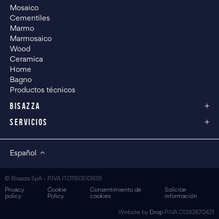
Mosaico
Cementiles
Marmo
Marmosaico
Wood
Ceramica
Home
Bagno
Productos técnicos
BISAZZA
SERVICIOS
Español
© Bisazza SpA - P.IVA IT01150510939
Privacy
Cookie
Consentimiento de
Solicitar
policy
Policy
cookies
información
Website by
Drop
P.IVA 01383870431