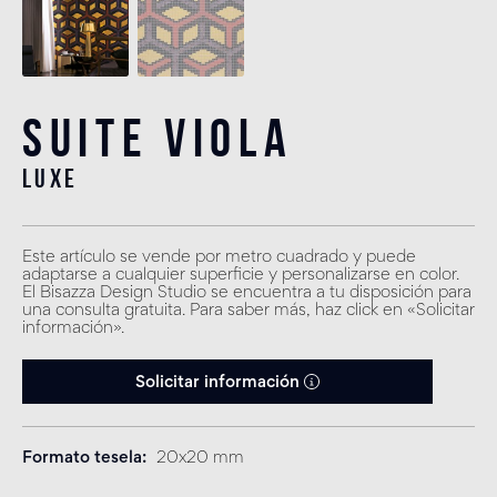
Suite Viola
luxe
Este artículo se vende por metro cuadrado y puede
adaptarse a cualquier superficie y personalizarse en color.
El Bisazza Design Studio se encuentra a tu disposición para
una consulta gratuita. Para saber más, haz click en «Solicitar
información».
Solicitar información
Formato tesela
20x20 mm