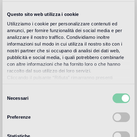
Rejunte recomendado
Questo sito web utilizza i cookie
Fillgel plus 1104 neutro base
Info
Utilizziamo i cookie per personalizzare contenuti ed
annunci, per fornire funzionalità dei social media e per
Download
analizzare il nostro traffico. Condividiamo inoltre
informazioni sul modo in cui utilizza il nostro sito con i
nostri partner che si occupano di analisi dei dati web,
Design
pubblicità e social media, i quali potrebbero combinarle
marco braga
con altre informazioni che ha fornito loro o che hanno
raccolto dal suo utilizzo dei loro servizi.
Cliccando il pulsante “Rifiuta” rimarranno presenti
soltanto cookie tecnici o di sessione ovvero cookie
espués de diferentes experiencias en el campo de la
analitici di prime e terze parti equiparabili agli identificatori
Selezione
arquitectura y el diseño industrial, Marco Braga abre su
tecnici.
Necessari
del
estudio de dirección artística y diseño en Milán en 1999 y
empiezan a colaborar con marcas de moda y diseño. En
consenso
2010 Marco fundó con Giuliano Federico la pareja creativa
Preferenze
"Braga+Federico" con el objetivo de explorar nuevos
territorios en la comunicación de moda. En la actualidad el
estudio coordina la imagen, la publicidad, la dirección
editorial y las estrategias digitales para las marcas de lujo y
Statistiche