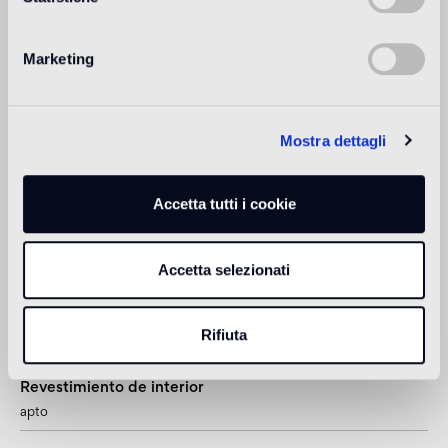
moda.
Más información
Marketing
Uso previsto
Mostra dettagli
Suelo de interior
Recomendamos la versión Oro Bis pavimiento
Accetta tutti i cookie
Suelo de exteriores
Accetta selezionati
no apto
Piscina y SPA
Rifiuta
1
apto
Revestimiento de interior
apto