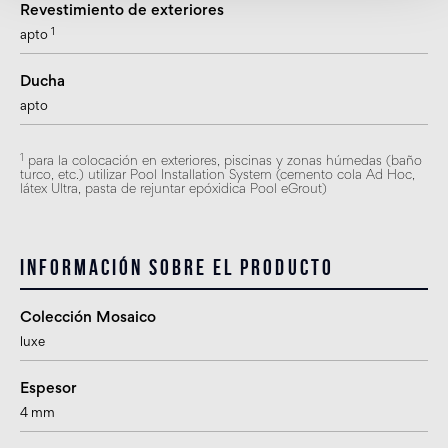
Revestimiento de exteriores
1
apto
Ducha
apto
1
para la colocación en exteriores, piscinas y zonas húmedas (baño
turco, etc.) utilizar Pool Installation System (cemento cola Ad Hoc,
látex Ultra, pasta de rejuntar epóxidica Pool eGrout)
Información sobre el producto
Colección Mosaico
luxe
Espesor
4 mm