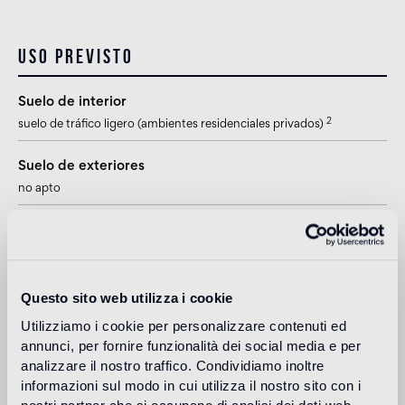
Uso previsto
Suelo de interior
2
suelo de tráfico ligero (ambientes residenciales privados)
Suelo de exteriores
no apto
Piscina y SPA
1
apto
Revestimiento de interior
Questo sito web utilizza i cookie
2
apto
Utilizziamo i cookie per personalizzare contenuti ed
annunci, per fornire funzionalità dei social media e per
Revestimiento de exteriores
analizzare il nostro traffico. Condividiamo inoltre
1
apto
informazioni sul modo in cui utilizza il nostro sito con i