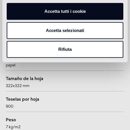
4 mm
Accetta tutti i cookie
Formato tesela
10x10 mm
Accetta selezionati
Junta
~0,76 mm
Rifiuta
Soporte
papel
Tamaño de la hoja
322x322 mm
Teselas por hoja
900
Peso
7 kg/m2