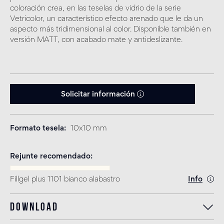
coloración crea, en las teselas de vidrio de la serie
Vetricolor, un característico efecto arenado que le da un
aspecto más tridimensional al color. Disponible también en
versión MATT, con acabado mate y antideslizante.
Solicitar información
Formato tesela
10x10 mm
Rejunte recomendado
Fillgel plus 1101 bianco alabastro
Info
Download