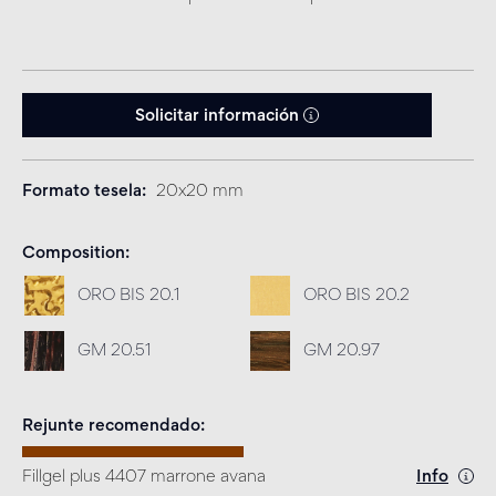
Solicitar información
Formato tesela
20x20 mm
Composition
ORO BIS 20.1
ORO BIS 20.2
GM 20.51
GM 20.97
Rejunte recomendado
Fillgel plus 4407 marrone avana
Info