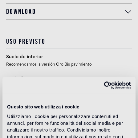
Download
Uso previsto
Suelo de interior
Recomendamos la versión Oro Bis pavimiento
Suelo de exteriores
no apto
Piscina y SPA
Questo sito web utilizza i cookie
1
apto
Utilizziamo i cookie per personalizzare contenuti ed
annunci, per fornire funzionalità dei social media e per
Revestimiento de interior
analizzare il nostro traffico. Condividiamo inoltre
apto
informazioni sul modo in cui utilizza il nostro sito con i