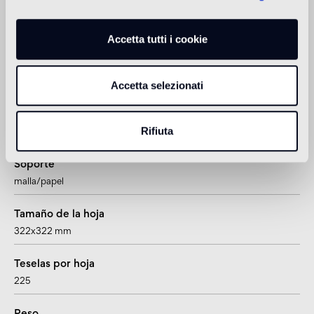
Espesor
4 mm
Accetta tutti i cookie
Formato tesela
20x20 mm
Accetta selezionati
Junta
Rifiuta
~1,57 mm
Soporte
malla/papel
Tamaño de la hoja
322x322 mm
Teselas por hoja
225