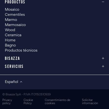
PRODUCTOS
Mosaico
Cementiles
Marmo
Marmosaico
Wood
Ceramica
Home
Bagno
Productos técnicos
BISAZZA
SERVICIOS
Español
© Bisazza SpA - P.IVA IT01150510939
Privacy
Cookie
Consentimiento de
Solicitar
policy
Policy
cookies
información