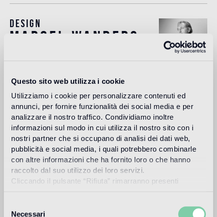
Design
marcel wanders
Questo sito web utilizza i cookie
Definido por el New York Times como el "Lady Gaga del
diseño", Marcel Wanders (Boxtel, Países Bajos, 1963)
Utilizziamo i cookie per personalizzare contenuti ed
trabaja en Ámsterdam y es un prolífico diseñador de
annunci, per fornire funzionalità dei social media e per
productos e interiores, así como director artístico con más
analizzare il nostro traffico. Condividiamo inoltre
de 1.700 proyectos en su haber para clientes privados y
marcas de primera clase como Alessi, Bisazza, KML, Flos,
informazioni sul modo in cui utilizza il nostro sito con i
Swarovski o Puma, entre muchas otras.
nostri partner che si occupano di analisi dei dati web,
pubblicità e social media, i quali potrebbero combinarle
Más información
con altre informazioni che ha fornito loro o che hanno
raccolto dal suo utilizzo dei loro servizi.
Cliccando il pulsante “Rifiuta” rimarranno presenti
Uso previsto
soltanto cookie tecnici o di sessione ovvero cookie
analitici di prime e terze parti equiparabili agli identificatori
Selezione
tecnici.
Necessari
del
Suelo de interior