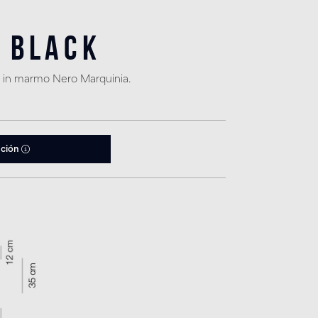
 Black
o in marmo Nero Marquinia.
ación