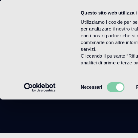
Questo sito web utilizza i
Menu
Utilizziamo i cookie per pe
per analizzare il nostro tra
con i nostri partner che si
combinarle con altre inform
servizi.
Cliccando il pulsante “Rifi
A
analitici di prime e terze par
Selezione
Necessari
del
consenso