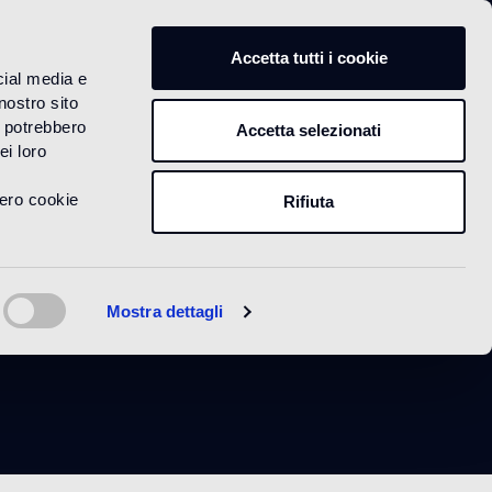
IT
Accetta tutti i cookie
cial media e
nostro sito
i potrebbero
Accetta selezionati
ei loro
vero cookie
Rifiuta
ck
Mostra dettagli