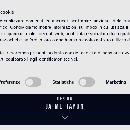
 cookie
rsonalizzare contenuti ed annunci, per fornire funzionalità dei so
ffico. Condividiamo inoltre informazioni sul modo in cui utilizza il 
HOME
PRODUCTOS
BAGNO
THE HAYON COLLECTION
 occupano di analisi dei dati web, pubblicità e social media, i qual
azioni che ha fornito loro o che hanno raccolto dal suo utilizzo d
uta” rimarranno presenti soltanto cookie tecnici o di sessione ov
maranth Bla
ti equiparabili agli identificatori tecnici.
Preferenze
Statistiche
Marketing
Design
jaime hayon