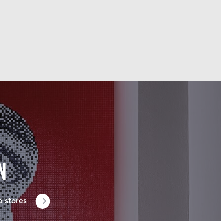
n
p stores