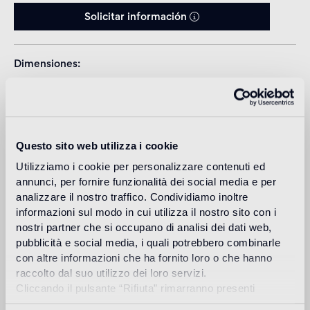
Solicitar información
Dimensiones
Questo sito web utilizza i cookie
Utilizziamo i cookie per personalizzare contenuti ed
annunci, per fornire funzionalità dei social media e per
Download
analizzare il nostro traffico. Condividiamo inoltre
informazioni sul modo in cui utilizza il nostro sito con i
nostri partner che si occupano di analisi dei dati web,
Design
pubblicità e social media, i quali potrebbero combinarle
marcel wanders
con altre informazioni che ha fornito loro o che hanno
raccolto dal suo utilizzo dei loro servizi.
Cliccando il pulsante “Rifiuta” rimarranno presenti
soltanto cookie tecnici o di sessione ovvero cookie