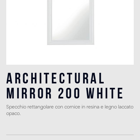
Architectural
Mirror 200 White
Specchio rettangolare con cornice in resina e legno laccato
opaco.