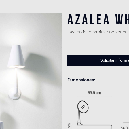
Azalea W
Lavabo in ceramica con specchi
Solicitar inform
Dimensiones