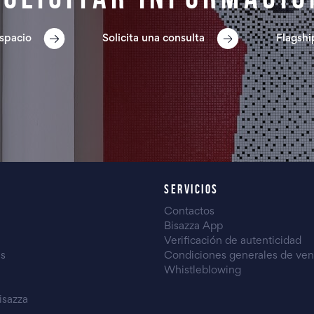
spacio
Solicita una consulta
Flagshi
SERVICIOS
Contactos
Bisazza App
Verificación de autenticidad
es
Condiciones generales de ven
Whistleblowing
isazza