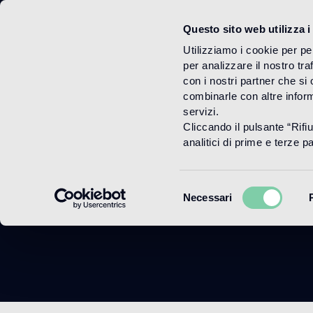
Questo sito web utilizza i
Menu
Utilizziamo i cookie per pe
per analizzare il nostro tra
con i nostri partner che si
combinarle con altre inform
servizi.
Cliccando il pulsante “Rifi
analitici di prime e terze par
Selezione
Necessari
del
consenso