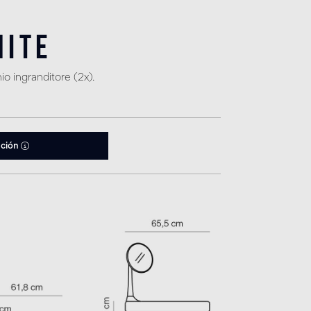
hite
o ingranditore (2x).
ación