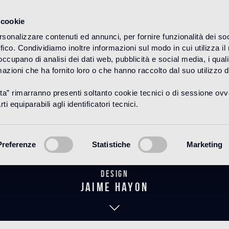
 cookie
rsonalizzare contenuti ed annunci, per fornire funzionalità dei so
ffico. Condividiamo inoltre informazioni sul modo in cui utilizza il 
HOME
PRODUCTOS
BAGNO
THE HAYON COLLECTION
 occupano di analisi dei dati web, pubblicità e social media, i qual
azioni che ha fornito loro o che hanno raccolto dal suo utilizzo d
uta” rimarranno presenti soltanto cookie tecnici o di sessione ov
Azalea White
ti equiparabili agli identificatori tecnici.
Preferenze
Statistiche
Marketing
Design
jaime hayon