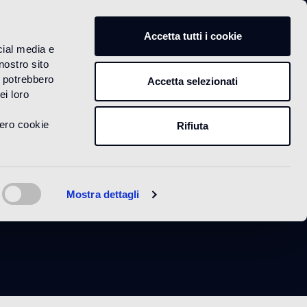
IT
Accetta tutti i cookie
cial media e
nostro sito
i potrebbero
Accetta selezionati
ei loro
vero cookie
Rifiuta
Mostra dettagli