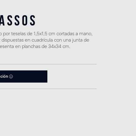
hassos
por teselas de 1,5x1,5 cm cortadas a mano,
 dispuestas en cuadrícula con una junta de
esenta en planchas de 34x34 cm.
ación