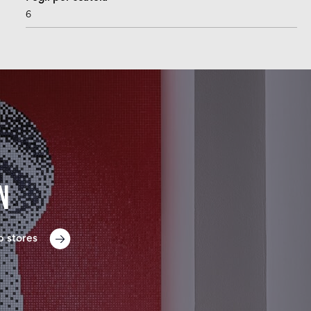
6
n
p stores