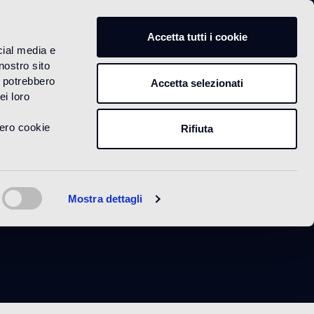
IT
Accetta tutti i cookie
cial media e
nostro sito
i potrebbero
Accetta selezionati
ei loro
vero cookie
Rifiuta
s
Mostra dettagli