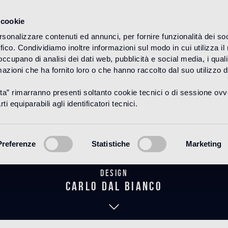
 cookie
rsonalizzare contenuti ed annunci, per fornire funzionalità dei so
ffico. Condividiamo inoltre informazioni sul modo in cui utilizza il 
HOME
PRODUCTOS
MARMOSAICO
LOS MÁRMOLES
 occupano di analisi dei dati web, pubblicità e social media, i qual
azioni che ha fornito loro o che hanno raccolto dal suo utilizzo d
uta” rimarranno presenti soltanto cookie tecnici o di sessione ov
Bianco Thasso
ti equiparabili agli identificatori tecnici.
Preferenze
Statistiche
Marketing
Design
carlo dal bianco