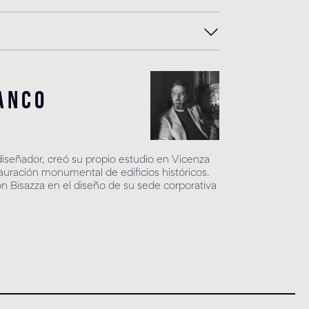
anco
 diseñador, creó su propio estudio en Vicenza
tauración monumental de edificios históricos.
n Bisazza en el diseño de su sede corporativa