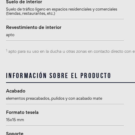
Suelo de interior
Suelo de tráfico ligero en espacios residenciales y comerciales
(tiendas, restaurantes, etc.)
Revestimiento de interior
apto
1
apto para su uso en la ducha u otras zonas en contacto directo con el
Información sobre el producto
Acabado
elementos preacabados, pulidos y con acabado mate
Formato tesela
15x15 mm
Soporte