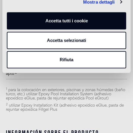
Mostra dettagli
Piscina y SPA
1
apto
Accetta tutti i cookie
Revestimiento de interior
2
apto
Accetta selezionati
Revestimiento de exteriores
1
apto
Rifiuta
Ducha
2
apto
1
para la colocación en exteriores, piscinas y zonas húmedas (baño
turco, etc.) utilizar Epoxy Pool Installation System (adhesivo
epoxídico eGlue, pasta de rejuntar epóxidica Pool eGrout)
2
utilizar Epoxy Installation Kit (adhesivo epoxídico eGlue, pasta de
rejuntar epóxidica Fillgel Plus
Información sobre el producto