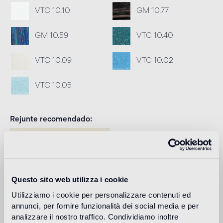
VTC 10.10
GM 10.77
GM 10.59
VTC 10.40
VTC 10.09
VTC 10.02
VTC 10.05
Rejunte recomendado
Fillgel plus 1104 neutro base
Info
Download
Questo sito web utilizza i cookie
Utilizziamo i cookie per personalizzare contenuti ed
Design
annunci, per fornire funzionalità dei social media e per
carlo dal bianco
analizzare il nostro traffico. Condividiamo inoltre