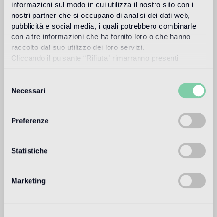
informazioni sul modo in cui utilizza il nostro sito con i
nostri partner che si occupano di analisi dei dati web,
pubblicità e social media, i quali potrebbero combinarle
con altre informazioni che ha fornito loro o che hanno
Carlo Dal Bianco, arquitecto y diseñador, creó su propio
raccolto dal suo utilizzo dei loro servizi.
estudio en Vicenza en 1993 para trabajar en la restauración
monumental de edificios históricos. Desde el año 2001
Cliccando il pulsante “Rifiuta” rimarranno presenti
colabora con Bisazza en el diseño de su sede corporativa y
soltanto cookie tecnici o di sessione ovvero cookie
de la Fundación.
analitici di prime e terze parti equiparabili agli identificatori
Selezione
tecnici.
Necessari
Más información
del
consenso
Preferenze
Uso previsto
Statistiche
Suelo de interior
2
suelo de tráfico ligero (ambientes residenciales privados)
Marketing
Suelo de exteriores
no apto