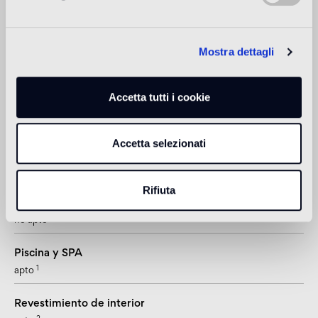
Wallpaper, Elle deco, HarpersBazaar, Vogue, de Architect,
Icon magazine, Glamour, New York Times and The
International Design Year Book.
Mostra dettagli
Más información
Accetta tutti i cookie
Uso previsto
Accetta selezionati
Suelo de interior
2
suelo de tráfico ligero (ambientes residenciales privados)
Rifiuta
Suelo de exteriores
no apto
Piscina y SPA
1
apto
Revestimiento de interior