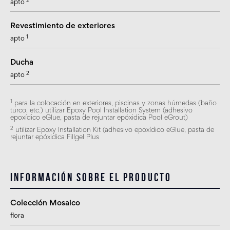
2
apto
Revestimiento de exteriores
1
apto
Ducha
2
apto
1
para la colocación en exteriores, piscinas y zonas húmedas (baño
turco, etc.) utilizar Epoxy Pool Installation System (adhesivo
epoxídico eGlue, pasta de rejuntar epóxidica Pool eGrout)
2
utilizar Epoxy Installation Kit (adhesivo epoxídico eGlue, pasta de
rejuntar epóxidica Fillgel Plus
Información sobre el producto
Colección Mosaico
flora