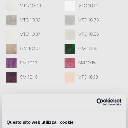
VTC 10.09
VTC 10.10
VTC 10.32
VTC 10.33
VTC 10.37
VTC 10.55
GM 10.20
GM 10.55
SM 10.13
SM 10.15
SM 10.16
VTC 10.18
Rejunte recomendado
Fillgel plus 1104 neutro base
Info
Questo sito web utilizza i cookie
Download