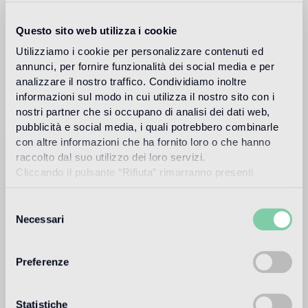
Questo sito web utilizza i cookie
Uso previsto
Utilizziamo i cookie per personalizzare contenuti ed
annunci, per fornire funzionalità dei social media e per
Suelo de interior
analizzare il nostro traffico. Condividiamo inoltre
Suelo de tráfico ligero en espacios residenciales y comerciales
(tiendas, restaurantes, etc.)
informazioni sul modo in cui utilizza il nostro sito con i
nostri partner che si occupano di analisi dei dati web,
pubblicità e social media, i quali potrebbero combinarle
Suelo de exteriores
con altre informazioni che ha fornito loro o che hanno
no apto
raccolto dal suo utilizzo dei loro servizi.
Cliccando il pulsante “Rifiuta” rimarranno presenti
Piscina y SPA
soltanto cookie tecnici o di sessione ovvero cookie
no apto
analitici di prime e terze parti equiparabili agli identificatori
Selezione
tecnici.
Necessari
del
Revestimiento de interior
consenso
apto
Preferenze
Revestimiento de exteriores
no apto
Statistiche