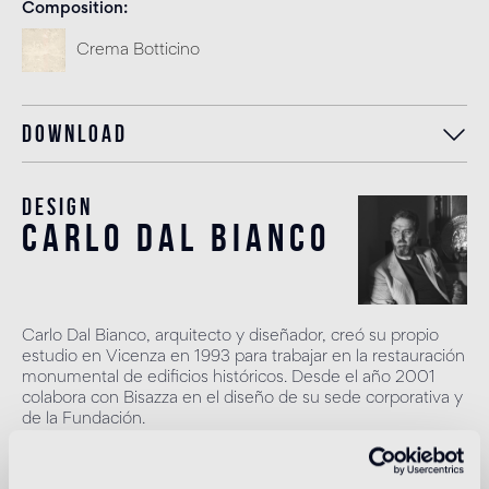
Composition
Crema Botticino
Download
Design
carlo dal bianco
Carlo Dal Bianco, arquitecto y diseñador, creó su propio
estudio en Vicenza en 1993 para trabajar en la restauración
monumental de edificios históricos. Desde el año 2001
colabora con Bisazza en el diseño de su sede corporativa y
de la Fundación.
Más información