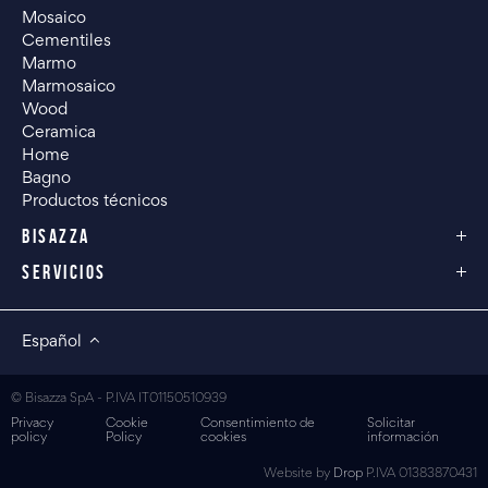
Mosaico
Cementiles
Marmo
Marmosaico
Wood
Ceramica
Home
Bagno
Productos técnicos
BISAZZA
SERVICIOS
Español
© Bisazza SpA - P.IVA IT01150510939
Privacy
Cookie
Consentimiento de
Solicitar
policy
Policy
cookies
información
Website by
Drop
P.IVA 01383870431