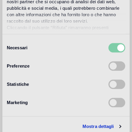
Suelo de interior
nostri partner che si occupano di analisi dei dati web,
pubblicità e social media, i quali potrebbero combinarle
1
alto traffico in ambienti residenziali: medio traffico in ambienti
commerciali
con altre informazioni che ha fornito loro o che hanno
raccolto dal suo utilizzo dei loro servizi.
Suelo de exteriores
Cliccando il pulsante “Rifiuta” rimarranno presenti
non adatto
soltanto cookie tecnici o di sessione ovvero cookie
analitici di prime e terze parti equiparabili agli identificatori
Selezione
tecnici.
Piscina y SPA
Necessari
del
non adatto
consenso
Preferenze
Revestimiento de interior
adatto
Statistiche
Revestimiento de exteriores
non adatto
Marketing
Ducha
non adatto
Mostra dettagli
1