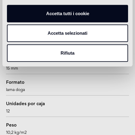
adatto anche per pavimenti radianti
Accetta tutti i cookie
Información sobre el producto
Accetta selezionati
Cantidad por caja
0,612 m2
Rifiuta
Espesor
15 mm
Formato
lama doga
Unidades por caja
12
Peso
10,2 kg/m2