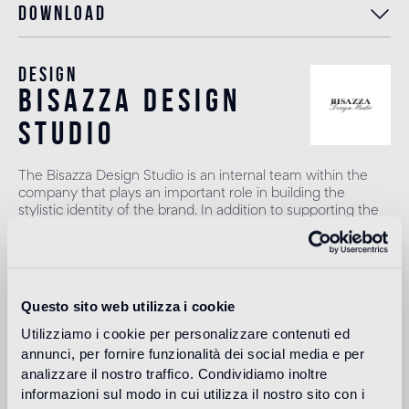
Download
Design
bisazza design
studio
The Bisazza Design Studio is an internal team within the
company that plays an important role in building the
stylistic identity of the brand. In addition to supporting the
designers collaborating with Bisazza in the development of
new collections, it contributes to expanding the company's
product range with original decorative proposals.
Más información
Questo sito web utilizza i cookie
Utilizziamo i cookie per personalizzare contenuti ed
annunci, per fornire funzionalità dei social media e per
Uso previsto
analizzare il nostro traffico. Condividiamo inoltre
informazioni sul modo in cui utilizza il nostro sito con i