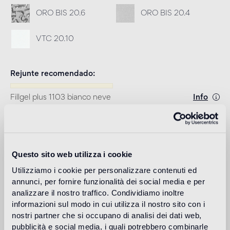
ORO BIS 20.6
ORO BIS 20.4
VTC 20.10
Rejunte recomendado
Fillgel plus 1103 bianco neve
Info
Download
Questo sito web utilizza i cookie
Design
carlo dal bianco
Utilizziamo i cookie per personalizzare contenuti ed
annunci, per fornire funzionalità dei social media e per
analizzare il nostro traffico. Condividiamo inoltre
informazioni sul modo in cui utilizza il nostro sito con i
nostri partner che si occupano di analisi dei dati web,
Carlo Dal Bianco, arquitecto y diseñador, creó su propio
pubblicità e social media, i quali potrebbero combinarle