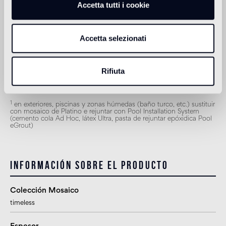
Accetta tutti i cookie
apto
Revestimiento de exteriores
Accetta selezionati
1
apto
Ducha
Rifiuta
apto
1
en exteriores, piscinas y zonas húmedas (baño turco, etc.) sustituir
con mosaico de Platino e rejuntar con Pool Installation System
(cemento cola Ad Hoc, látex Ultra, pasta de rejuntar epóxidica Pool
eGrout)
Información sobre el producto
Colección Mosaico
timeless