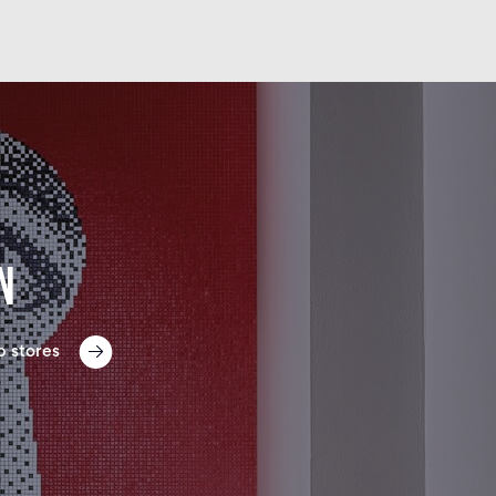
n
p stores