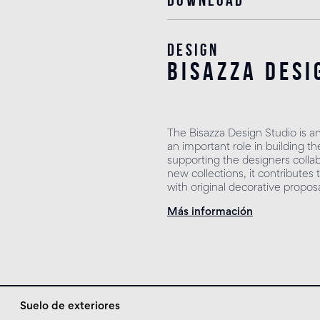
Design
bisazza desi
The Bisazza Design Studio is a
an important role in building the
supporting the designers colla
new collections, it contribute
with original decorative proposa
Más información
Suelo de exteriores