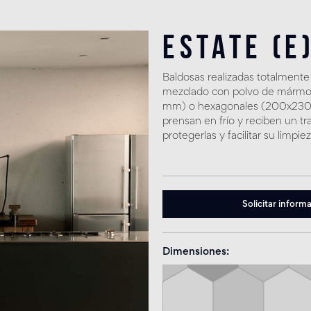
Estate (E
Baldosas realizadas totalmente
mezclado con polvo de mármol
mm) o hexagonales (200x230 m
prensan en frío y reciben un tr
protegerlas y facilitar su limpiez
Solicitar inform
Dimensiones