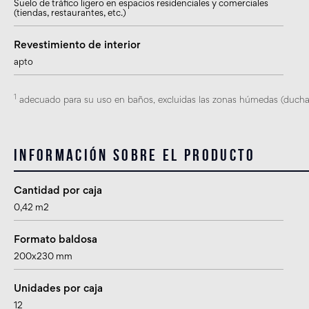
Suelo de tráfico ligero en espacios residenciales y comerciales
(tiendas, restaurantes, etc.)
Revestimiento de interior
apto
1
adecuado para su uso en baños, excluidas las zonas húmedas (ducha)
Información sobre el producto
Cantidad por caja
0,42 m2
Formato baldosa
200x230 mm
Unidades por caja
12