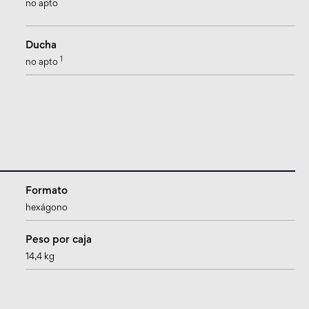
no apto
Ducha
1
no apto
Formato
hexágono
Peso por caja
14,4 kg