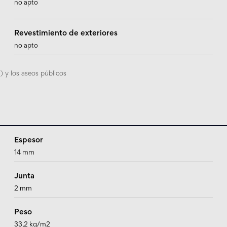
no apto
Revestimiento de exteriores
no apto
 y los aseos públicos
Espesor
14 mm
Junta
2 mm
Peso
33,2 kg/m2