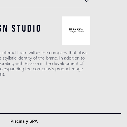
gn studio
n internal team within the company that plays
 stylistic identity of the brand. In addition to
borating with Bisazza in the development of
s to expanding the company's product range
ls.
Piscina y SPA