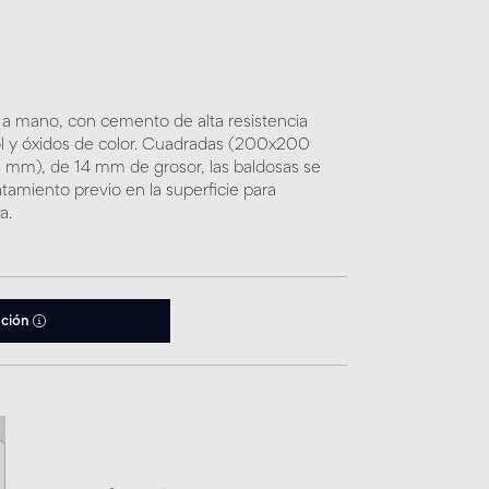
)
 a mano, con cemento de alta resistencia
 y óxidos de color. Cuadradas (200x200
m), de 14 mm de grosor, las baldosas se
atamiento previo en la superficie para
a.
ación