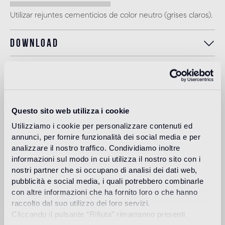
Utilizar rejuntes cementicios de color neutro (grises claros).
Download
Design
bisazza design
studio
Questo sito web utilizza i cookie
Utilizziamo i cookie per personalizzare contenuti ed
The Bisazza Design Studio is an internal team within the
annunci, per fornire funzionalità dei social media e per
company that plays an important role in building the
analizzare il nostro traffico. Condividiamo inoltre
stylistic identity of the brand. In addition to supporting the
informazioni sul modo in cui utilizza il nostro sito con i
designers collaborating with Bisazza in the development of
nostri partner che si occupano di analisi dei dati web,
new collections, it contributes to expanding the company's
product range with original decorative proposals.
pubblicità e social media, i quali potrebbero combinarle
con altre informazioni che ha fornito loro o che hanno
Más información
raccolto dal suo utilizzo dei loro servizi.
Cliccando il pulsante “Rifiuta” rimarranno presenti