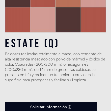
Estate (Q)
Baldosas realizadas totalmente a mano, con cemento de
alta resistencia mezclado con polvo de mármol y óxidos de
color. Cuadradas (200x200 mm) o hexagonales
(200x230 mm), de 14 mm de grosor, las baldosas se
prensan en frío y reciben un tratamiento previo en la
superficie para protegerlas y facilitar su limpieza.
Solicitar información