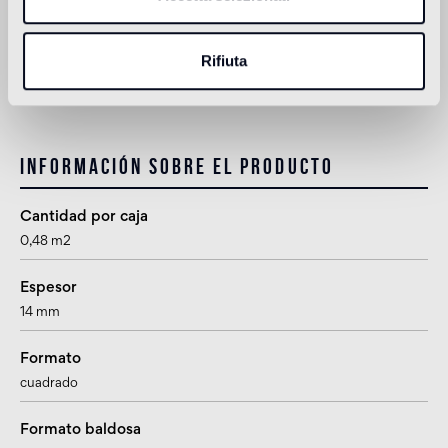
1
no apto
Rifiuta
1
adecuado para su uso en baños, excluidas las zonas húmedas
(ducha) y los aseos públicos
Información sobre el producto
Cantidad por caja
0,48 m2
Espesor
14 mm
Formato
cuadrado
Formato baldosa