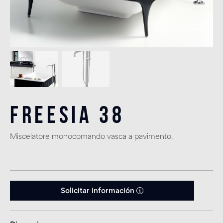
Freesia 38
Miscelatore monocomando vasca a pavimento.
Solicitar información