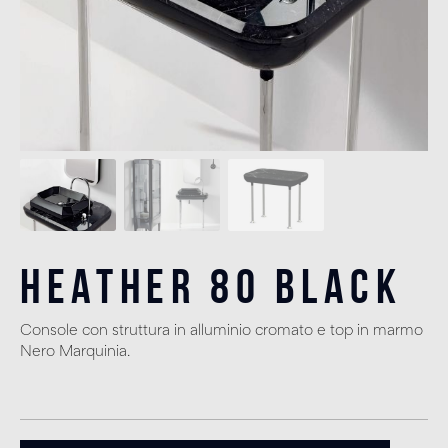
Heather 80 Black
Console con struttura in alluminio cromato e top in marmo
Nero Marquinia.