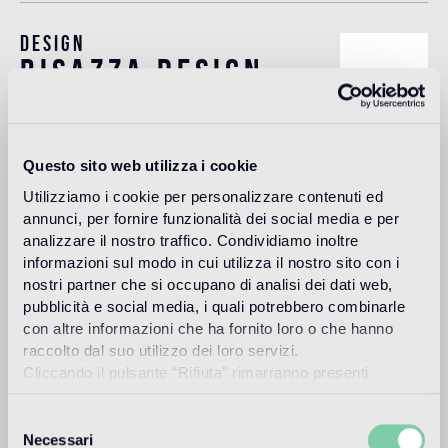
Design
bisazza design
studio
The Bisazza Design Studio is an internal team within the
Questo sito web utilizza i cookie
company that plays an important role in building the
stylistic identity of the brand. In addition to supporting the
Utilizziamo i cookie per personalizzare contenuti ed
designers collaborating with Bisazza in the development of
annunci, per fornire funzionalità dei social media e per
new collections, it contributes to expanding the company's
analizzare il nostro traffico. Condividiamo inoltre
product range with original decorative proposals.
informazioni sul modo in cui utilizza il nostro sito con i
nostri partner che si occupano di analisi dei dati web,
Más información
pubblicità e social media, i quali potrebbero combinarle
con altre informazioni che ha fornito loro o che hanno
raccolto dal suo utilizzo dei loro servizi.
Uso previsto
Cliccando il pulsante “Rifiuta” rimarranno presenti
soltanto cookie tecnici o di sessione ovvero cookie
Suelo de interior
analitici di prime e terze parti equiparabili agli identificatori
Selezione
tecnici.
Necessari
Suelo de tráfico ligero en espacios residenciales y comerciales
del