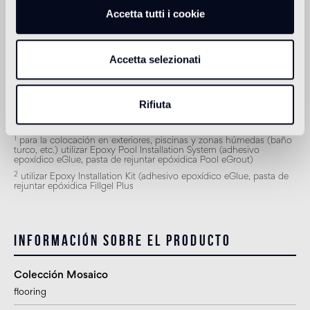
2
apto
Accetta tutti i cookie
Revestimiento de exteriores
1
apto
Accetta selezionati
Ducha
2
Rifiuta
apto
1
para la colocación en exteriores, piscinas y zonas húmedas (baño
turco, etc.) utilizar Epoxy Pool Installation System (adhesivo
epoxídico eGlue, pasta de rejuntar epóxidica Pool eGrout)
2
utilizar Epoxy Installation Kit (adhesivo epoxídico eGlue, pasta de
rejuntar epóxidica Fillgel Plus
Información sobre el producto
Colección Mosaico
flooring