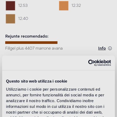
12.53
12.32
12.40
Rejunte recomendado
Fillgel plus 4407 marrone avana
Info
Download
Design
Questo sito web utilizza i cookie
carlo dal bianco
Utilizziamo i cookie per personalizzare contenuti ed
annunci, per fornire funzionalità dei social media e per
analizzare il nostro traffico. Condividiamo inoltre
informazioni sul modo in cui utilizza il nostro sito con i
Carlo Dal Bianco, arquitecto y diseñador, creó su propio
nostri partner che si occupano di analisi dei dati web,
estudio en Vicenza en 1993 para trabajar en la restauración