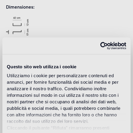
Dimensiones
Download
Questo sito web utilizza i cookie
Design
Utilizziamo i cookie per personalizzare contenuti ed
studio nendo
annunci, per fornire funzionalità dei social media e per
analizzare il nostro traffico. Condividiamo inoltre
informazioni sul modo in cui utilizza il nostro sito con i
nostri partner che si occupano di analisi dei dati web,
pubblicità e social media, i quali potrebbero combinarle
Nendo es una firma de diseño fundada en 2002 en Tokio
con altre informazioni che ha fornito loro o che hanno
cuyo director es Oki Sato (nacido en Canadá en 1977,
Master en Arquitectura por la Universidad de Waseda). El
raccolto dal suo utilizzo dei loro servizi.
estudio logra su objetivo de provocar en la gente un
Cliccando il pulsante “Rifiuta” rimarranno presenti
pequeño momento "!" a través de una práctica