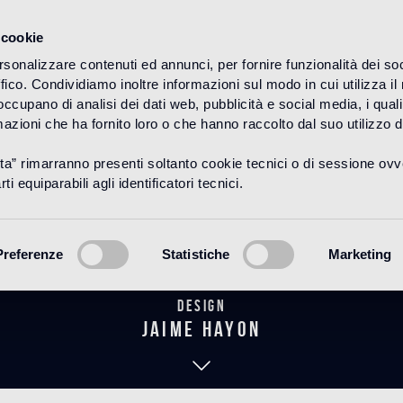
 cookie
rsonalizzare contenuti ed annunci, per fornire funzionalità dei so
ffico. Condividiamo inoltre informazioni sul modo in cui utilizza il 
HOME
PRODUCTOS
BAGNO
THE HAYON COLLECTION
 occupano di analisi dei dati web, pubblicità e social media, i qual
azioni che ha fornito loro o che hanno raccolto dal suo utilizzo d
uta” rimarranno presenti soltanto cookie tecnici o di sessione ov
imosa 60 Whi
ti equiparabili agli identificatori tecnici.
Preferenze
Statistiche
Marketing
Design
jaime hayon