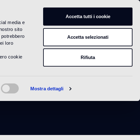
IT
Accetta tutti i cookie
cial media e
nostro sito
i potrebbero
Accetta selezionati
ei loro
vero cookie
Rifiuta
te
Mostra dettagli