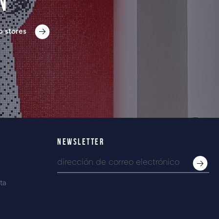
n
p stores
NEWSLETTER
ta