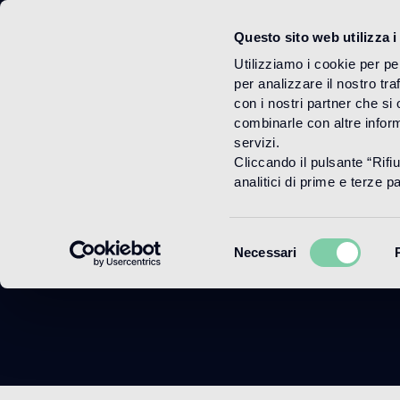
Questo sito web utilizza i
Menu
Utilizziamo i cookie per pe
per analizzare il nostro tra
con i nostri partner che si
combinarle con altre inform
servizi.
Cliccando il pulsante “Rifi
M
analitici di prime e terze par
Selezione
Necessari
del
consenso