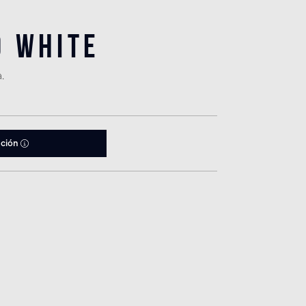
0 White
.
ación