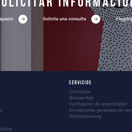
Solicitar informació
spacio
Solicita una consulta
Flagshi
SERVICIOS
Contactos
Bisazza App
Verificación de autenticidad
es
Condiciones generales de ven
Whistleblowing
isazza