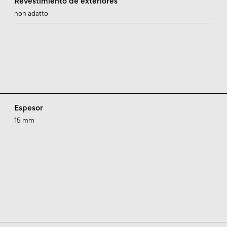
Revestimiento de exteriores
non adatto
Espesor
15 mm