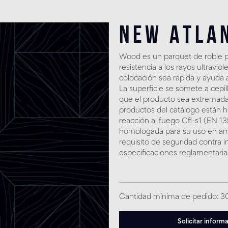
New Atla
Wood es un parquet de roble p
resistencia a los rayos ultravio
colocación sea rápida y ayuda 
La superficie se somete a cepi
que el producto sea extremada
productos del catálogo están 
reacción al fuego Cfl-s1 (EN 
homologada para su uso en amb
requisito de seguridad contra i
especificaciones reglamentaria
Cantidad mínima de pedido: 
Solicitar inform