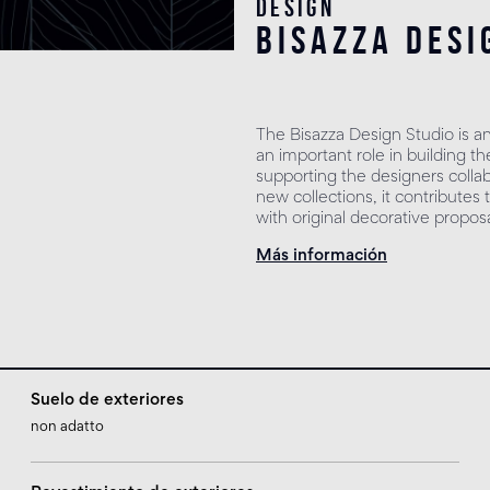
Design
bisazza desi
The Bisazza Design Studio is a
an important role in building the
supporting the designers colla
new collections, it contribute
with original decorative proposa
Más información
Suelo de exteriores
non adatto