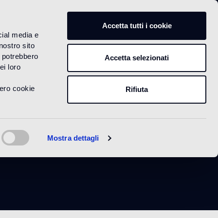
IT
Accetta tutti i cookie
cial media e
nostro sito
i potrebbero
Accetta selezionati
ei loro
vero cookie
Rifiuta
tte
Mostra dettagli