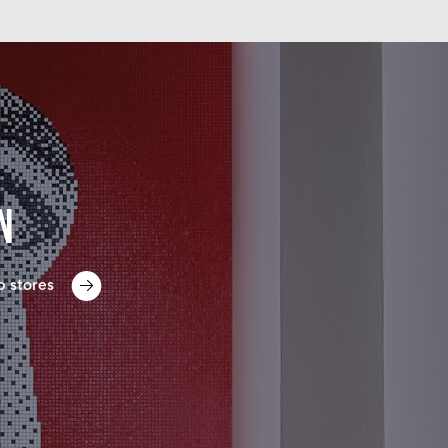
n
p stores