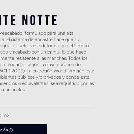
nte Notte
reacabado, formulado para una alta
leta. El sistema de encastre hace que su
a que el suelo no se deforme con el tiempo.
llado y acabado con un barniz, lo que hace
mente resistente a las manchas. Todos los
homologados según la clase europea de
13501-1:2009). La colección Wood también está
ientes públicos y/o privados y donde este
ncendios o equivalentes, sea requerido por las
s nacionales.
30 m2
ación