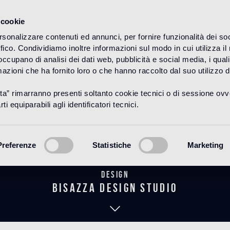
 cookie
rsonalizzare contenuti ed annunci, per fornire funzionalità dei so
ffico. Condividiamo inoltre informazioni sul modo in cui utilizza il 
HOME
PRODUCTOS
WOOD
DECORACIONES
 occupano di analisi dei dati web, pubblicità e social media, i qual
azioni che ha fornito loro o che hanno raccolto dal suo utilizzo d
uta” rimarranno presenti soltanto cookie tecnici o di sessione ov
w Atlante No
ti equiparabili agli identificatori tecnici.
Preferenze
Statistiche
Marketing
Design
bisazza design studio