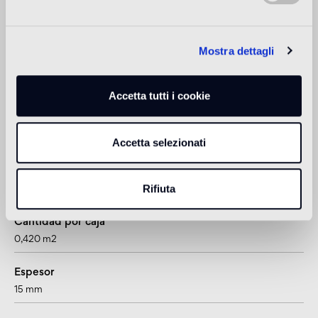
Revestimiento de exteriores
non adatto
Mostra dettagli
Ducha
non adatto
Accetta tutti i cookie
1
adatto anche per pavimenti radianti
Accetta selezionati
Información sobre el producto
Rifiuta
Cantidad por caja
0,420 m2
Espesor
15 mm