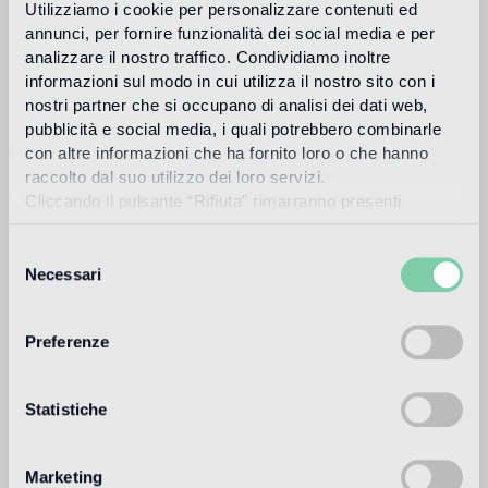
studio works across art, interiors and design with a vast
Utilizziamo i cookie per personalizzare contenuti ed
range of high profile clients, galleries and brands.
annunci, per fornire funzionalità dei social media e per
analizzare il nostro traffico. Condividiamo inoltre
Más información
informazioni sul modo in cui utilizza il nostro sito con i
nostri partner che si occupano di analisi dei dati web,
pubblicità e social media, i quali potrebbero combinarle
Uso previsto
con altre informazioni che ha fornito loro o che hanno
raccolto dal suo utilizzo dei loro servizi.
Cliccando il pulsante “Rifiuta” rimarranno presenti
Suelo de interior
soltanto cookie tecnici o di sessione ovvero cookie
1
alto traffico in ambienti residenziali: medio traffico in ambienti
commerciali
analitici di prime e terze parti equiparabili agli identificatori
Selezione
tecnici.
Necessari
del
Suelo de exteriores
consenso
non adatto
Preferenze
Piscina y SPA
non adatto
Statistiche
Revestimiento de interior
Marketing
adatto