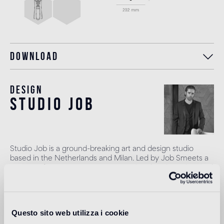
Download
Design
studio job
Studio Job is a ground-breaking art and design studio
based in the Netherlands and Milan. Led by Job Smeets a
pioneer of contemporary conceptual and sculptural art and
design, he founded Studio Job in 1998 in the renaissance
spirit, combining traditional and modern techniques to
produce once-in-a-lifetime objects. Smeets leads a team
of highly talented craftspeople to produce art pieces,
Questo sito web utilizza i cookie
projects and works in their atelier in the Netherlands. The