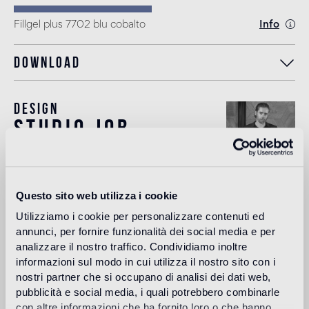
Fillgel plus 7702 blu cobalto
Info
Download
Design
studio job
Studio Job is a ground-breaking art and design studio
Questo sito web utilizza i cookie
based in the Netherlands and Milan. Led by Job Smeets a
Utilizziamo i cookie per personalizzare contenuti ed
pioneer of contemporary conceptual and sculptural art and
design, he founded Studio Job in 1998 in the renaissance
annunci, per fornire funzionalità dei social media e per
spirit, combining traditional and modern techniques to
analizzare il nostro traffico. Condividiamo inoltre
produce once-in-a-lifetime objects. Smeets leads a team
informazioni sul modo in cui utilizza il nostro sito con i
of highly talented craftspeople to produce art pieces,
nostri partner che si occupano di analisi dei dati web,
projects and works in their atelier in the Netherlands. The
pubblicità e social media, i quali potrebbero combinarle
studio works across art, interiors and design with a vast
con altre informazioni che ha fornito loro o che hanno
range of high profile clients, galleries and brands.