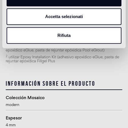
1
apto
Accetta selezionati
Ducha
2
apto
Rifiuta
1
para la colocación en exteriores, piscinas y zonas húmedas (baño
turco, etc.) utilizar Epoxy Pool Installation System (adhesivo
epoxídico eGlue, pasta de rejuntar epóxidica Pool eGrout)
2
utilizar Epoxy Installation Kit (adhesivo epoxídico eGlue, pasta de
rejuntar epóxidica Fillgel Plus
Información sobre el producto
Colección Mosaico
modern
Espesor
4 mm