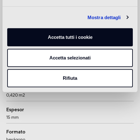
Revestimiento de exteriores
non adatto
Mostra dettagli
Ducha
non adatto
Accetta tutti i cookie
1
adatto anche per pavimenti radianti
Accetta selezionati
Información sobre el producto
Rifiuta
Cantidad por caja
0,420 m2
Espesor
15 mm
Formato
hexágono