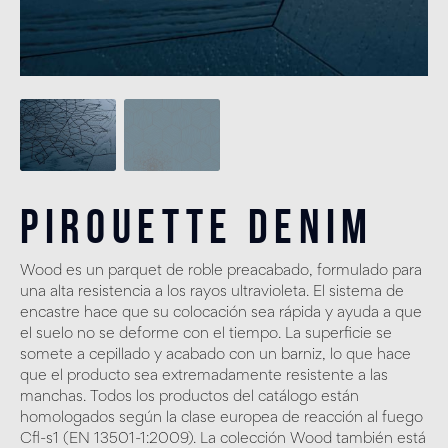
Pirouette Denim
Wood es un parquet de roble preacabado, formulado para
una alta resistencia a los rayos ultravioleta. El sistema de
encastre hace que su colocación sea rápida y ayuda a que
el suelo no se deforme con el tiempo. La superficie se
somete a cepillado y acabado con un barniz, lo que hace
que el producto sea extremadamente resistente a las
manchas. Todos los productos del catálogo están
homologados según la clase europea de reacción al fuego
Cfl-s1 (EN 13501-1:2009). La colección Wood también está