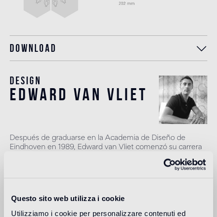
Download
Design
edward van vliet
Después de graduarse en la Academia de Diseño de
Eindhoven en 1989, Edward van Vliet comenzó su carrera
profesional en 1991, principalmente en el campo del diseño
textil. Con su estudio de diseño está trabajando
actualmente en varios proyectos de desarrollo de
productos, diseño textil y de diseño de interiores para
clientes nacionales e internacionales. Van Vliet se centra
Questo sito web utilizza i cookie
principalmente en proyectos en el sector de la hostelería,
oficinas, viviendas y espacios públicos.
Utilizziamo i cookie per personalizzare contenuti ed