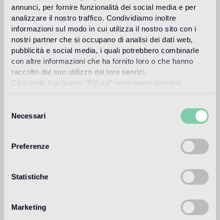
annunci, per fornire funzionalità dei social media e per
Más información
analizzare il nostro traffico. Condividiamo inoltre
informazioni sul modo in cui utilizza il nostro sito con i
nostri partner che si occupano di analisi dei dati web,
Uso previsto
pubblicità e social media, i quali potrebbero combinarle
con altre informazioni che ha fornito loro o che hanno
raccolto dal suo utilizzo dei loro servizi.
Suelo de interior
Cliccando il pulsante “Rifiuta” rimarranno presenti
1
alto traffico in ambienti residenziali: medio traffico in ambienti
soltanto cookie tecnici o di sessione ovvero cookie
commerciali
analitici di prime e terze parti equiparabili agli identificatori
Selezione
tecnici.
Necessari
Suelo de exteriores
del
consenso
non adatto
Preferenze
Piscina y SPA
non adatto
Statistiche
Revestimiento de interior
adatto
Marketing