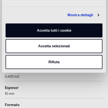
Revestimiento de exteriores
non adatto
Mostra dettagli
Ducha
non adatto
Accetta tutti i cookie
1
adatto anche per pavimenti radianti
Accetta selezionati
Información sobre el producto
Rifiuta
Cantidad por caja
0,420 m2
Espesor
15 mm
Formato