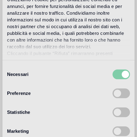
oficinas, viviendas y espacios públicos.
annunci, per fornire funzionalità dei social media e per
Más información
analizzare il nostro traffico. Condividiamo inoltre
informazioni sul modo in cui utilizza il nostro sito con i
nostri partner che si occupano di analisi dei dati web,
pubblicità e social media, i quali potrebbero combinarle
Uso previsto
con altre informazioni che ha fornito loro o che hanno
raccolto dal suo utilizzo dei loro servizi.
Suelo de interior
Cliccando il pulsante “Rifiuta” rimarranno presenti
1
alto traffico in ambienti residenziali: medio traffico in ambienti
soltanto cookie tecnici o di sessione ovvero cookie
commerciali
analitici di prime e terze parti equiparabili agli identificatori
Selezione
tecnici.
Necessari
del
Suelo de exteriores
consenso
non adatto
Preferenze
Piscina y SPA
non adatto
Statistiche
Revestimiento de interior
adatto
Marketing