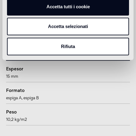
Accetta tutti i cookie
Ducha
non adatto
Accetta selezionati
1
adatto anche per pavimenti radianti
Rifiuta
Información sobre el producto
Espesor
15 mm
Formato
espiga A
, espiga B
Peso
10,2 kg/m2