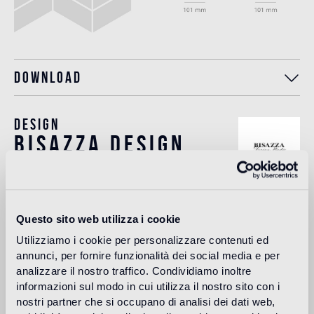
Download
Design
bisazza design
studio
The Bisazza Design Studio is an internal team within the
company that plays an important role in building the
Questo sito web utilizza i cookie
stylistic identity of the brand. In addition to supporting the
Utilizziamo i cookie per personalizzare contenuti ed
designers collaborating with Bisazza in the development of
annunci, per fornire funzionalità dei social media e per
new collections, it contributes to expanding the company's
product range with original decorative proposals.
analizzare il nostro traffico. Condividiamo inoltre
informazioni sul modo in cui utilizza il nostro sito con i
Más información
nostri partner che si occupano di analisi dei dati web,