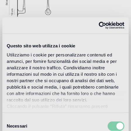
Download
Questo sito web utilizza i cookie
Utilizziamo i cookie per personalizzare contenuti ed
Design
annunci, per fornire funzionalità dei social media e per
jaime hayon
analizzare il nostro traffico. Condividiamo inoltre
informazioni sul modo in cui utilizza il nostro sito con i
nostri partner che si occupano di analisi dei dati web,
pubblicità e social media, i quali potrebbero combinarle
con altre informazioni che ha fornito loro o che hanno
El diseñador y artista español Jaime Hayon nació en
raccolto dal suo utilizzo dei loro servizi.
Madrid en 1974. Después de estudiar diseño industrial en
Cliccando il pulsante “Rifiuta” rimarranno presenti
Madrid y París, se unió en 1997 a Fabrica, la academia de
diseño y comunicación patrocinada por Benetton en Italia,
soltanto cookie tecnici o di sessione ovvero cookie
donde dirigió el departamento de diseño hasta el año
analitici di prime e terze parti equiparabili agli identificatori
Selezione
2003. Hayon creó su propio estudio independiente en el
tecnici.
Necessari
del
año 2000 y a partir de 2003 se dedicó plenamente a sus