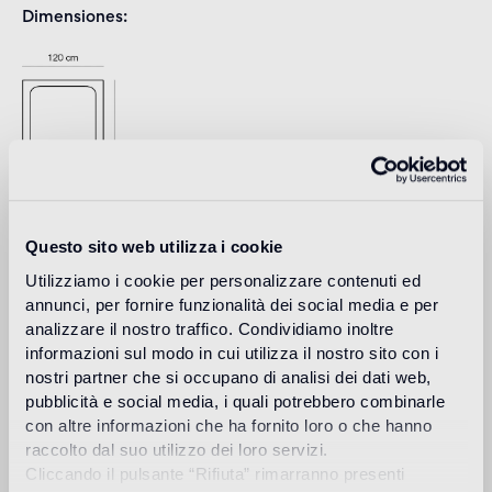
Dimensiones
Questo sito web utilizza i cookie
Utilizziamo i cookie per personalizzare contenuti ed
Download
annunci, per fornire funzionalità dei social media e per
analizzare il nostro traffico. Condividiamo inoltre
informazioni sul modo in cui utilizza il nostro sito con i
Design
nostri partner che si occupano di analisi dei dati web,
jaime hayon
pubblicità e social media, i quali potrebbero combinarle
con altre informazioni che ha fornito loro o che hanno
raccolto dal suo utilizzo dei loro servizi.
Cliccando il pulsante “Rifiuta” rimarranno presenti