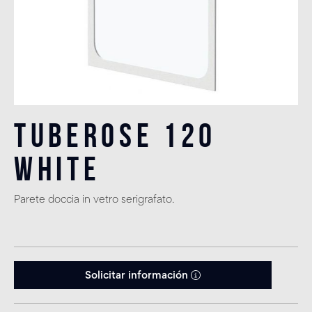
Tuberose 120
White
Parete doccia in vetro serigrafato.
Solicitar información