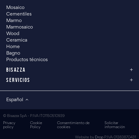
Mosaico
Cementiles
Marmo
Marmosaico
Wood
Ceramica
Home
Bagno
Productos técnicos
BISAZZA
SERVICIOS
Español
© Bisazza SpA - P.IVA IT01150510939
Privacy
Cookie
Consentimiento de
Solicitar
policy
Policy
cookies
información
Website by
Drop
P.IVA 01383870431