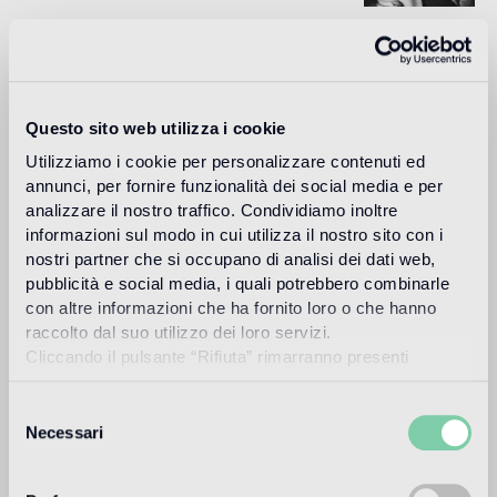
Carlo Dal Bianco, arquitecto y diseñador, creó su propio
estudio en Vicenza en 1993 para trabajar en la restauración
monumental de edificios históricos. Desde el año 2001
colabora con Bisazza en el diseño de su sede corporativa y
de la Fundación.
Questo sito web utilizza i cookie
Utilizziamo i cookie per personalizzare contenuti ed
Más información
annunci, per fornire funzionalità dei social media e per
analizzare il nostro traffico. Condividiamo inoltre
informazioni sul modo in cui utilizza il nostro sito con i
Uso previsto
nostri partner che si occupano di analisi dei dati web,
pubblicità e social media, i quali potrebbero combinarle
Suelo de interior
con altre informazioni che ha fornito loro o che hanno
2
raccolto dal suo utilizzo dei loro servizi.
suelo de tráfico peatonal intenso
Cliccando il pulsante “Rifiuta” rimarranno presenti
soltanto cookie tecnici o di sessione ovvero cookie
Suelo de exteriores
analitici di prime e terze parti equiparabili agli identificatori
Selezione
1
apto
tecnici.
Necessari
del
consenso
Piscina y SPA
1
apto