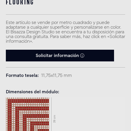
flooring
Este artículo se vende por metro cuadrado y puede
adaptarse a cualquier superficie y personalizarse en color.
El Bisazza Design Studio se encuentra a tu disposición para
una consulta gratuita. Para saber más, haz click en «Solicitar
información».
Solicitar información
Formato tesela
11,75x11,75 mm
Dimensiones del módulo