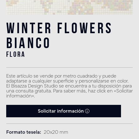
Winter Flowers
Bianco
flora
Este artículo se vende por metro cuadrado y puede
adaptarse a cualquier superficie y personalizarse en color.
El Bisazza Design Studio se encuentra a tu disposición para
una consulta gratuita. Para saber más, haz click en «Solicitar
información».
Solicitar información
Formato tesela
20x20 mm