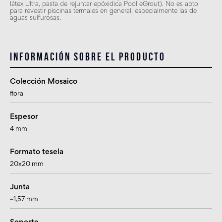
látex Ultra, pasta de rejuntar epóxidica Pool eGrout). No es apto
para revestir piscinas termales en general, especialmente las de
aguas sulfurosas.
Información sobre el producto
Colección Mosaico
flora
Espesor
4 mm
Formato tesela
20x20 mm
Junta
~1,57 mm