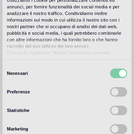
Utilizziamo i cookie per personalizzare contenuti ed
Download
annunci, per fornire funzionalità dei social media e per
analizzare il nostro traffico. Condividiamo inoltre
informazioni sul modo in cui utilizza il nostro sito con i
Design
nostri partner che si occupano di analisi dei dati web,
carlo dal bianco
pubblicità e social media, i quali potrebbero combinarle
con altre informazioni che ha fornito loro o che hanno
raccolto dal suo utilizzo dei loro servizi.
Cliccando il pulsante “Rifiuta” rimarranno presenti
soltanto cookie tecnici o di sessione ovvero cookie
Carlo Dal Bianco, arquitecto y diseñador, creó su propio
analitici di prime e terze parti equiparabili agli identificatori
estudio en Vicenza en 1993 para trabajar en la restauración
Selezione
monumental de edificios históricos. Desde el año 2001
tecnici.
Necessari
del
colabora con Bisazza en el diseño de su sede corporativa y
consenso
de la Fundación.
Preferenze
Más información
Statistiche
Uso previsto
Marketing
Suelo de interior