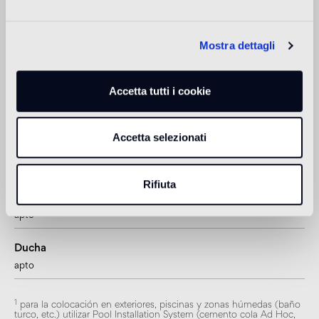
suelo de tráfico ligero (ambientes residenciales privados)
Mostra dettagli
Suelo de exteriores
no apto
Accetta tutti i cookie
Piscina y SPA
1
apto
Accetta selezionati
Revestimiento de interior
apto
Rifiuta
Revestimiento de exteriores
1
apto
Ducha
apto
1
para la colocación en exteriores, piscinas y zonas húmedas (baño
turco, etc.) utilizar Pool Installation System (cemento cola Ad Hoc,