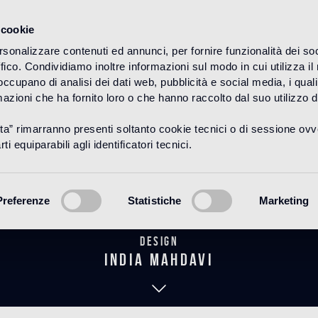
 cookie
rsonalizzare contenuti ed annunci, per fornire funzionalità dei so
ffico. Condividiamo inoltre informazioni sul modo in cui utilizza il 
HOME
PRODUKTE
BAGNO
THE MAHDAVI COLLECTION
 occupano di analisi dei dati web, pubblicità e social media, i qual
azioni che ha fornito loro o che hanno raccolto dal suo utilizzo d
uta” rimarranno presenti soltanto cookie tecnici o di sessione ov
Bling 1
ti equiparabili agli identificatori tecnici.
Preferenze
Statistiche
Marketing
Design
india mahdavi