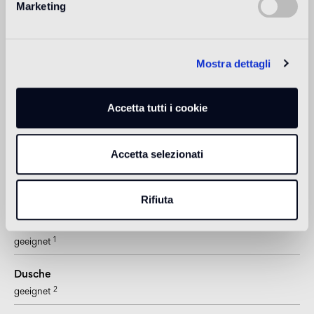
Marketing
Boden in Innenräumen
2
Fußboden mit leichter Beanspruchung (Privatwohnungen)
Mostra dettagli
Boden in Außenbereichen
nicht geeignet
Accetta tutti i cookie
Pool und SPA
1
geeignet
Accetta selezionati
Verkleidung in Innenräumen
2
geeignet
Rifiuta
Verkleidung in Außenbereichen
1
geeignet
Dusche
2
geeignet