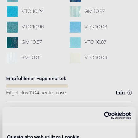
VTC 10.24
GM 10.87
VTC 10.96
VTC 10.03
GM 10.57
VTC 10.87
SM 10.01
VTC 10.09
Empfohlener Fugenmörtel
Fillgel plus 1104 neutro base
Info
Download
Design
Questo sito web utilizza i cookie