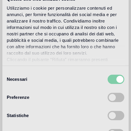
tord boontje
Utilizziamo i cookie per personalizzare contenuti ed
annunci, per fornire funzionalità dei social media e per
analizzare il nostro traffico. Condividiamo inoltre
informazioni sul modo in cui utilizza il nostro sito con i
Tord Boontje ist 1968 in Holland geboren. Seine
Ausbildung an der Eindhoven Design Academy, Klasse
nostri partner che si occupano di analisi dei dati web,
1991, und dann am Royal College of Art in London, mit
pubblicità e social media, i quali potrebbero combinarle
Studienabschluss im Jahr 1994, legten den Grundstein zur
con altre informazioni che ha fornito loro o che hanno
Eröffnung des Studios Tord Boontje. Seitdem ist das Studio
raccolto dal suo utilizzo dei loro servizi.
gewachsen, hat sich weiterentwickelt und mehrmals
Cliccando il pulsante “Rifiuta” rimarranno presenti
seinen Ort gewechselt. Nach einigen Jahren in Südlondon
soltanto cookie tecnici o di sessione ovvero cookie
verbrachte Boontje 5 Jahre in einer ländlichen Gegend in
analitici di prime e terze parti equiparabili agli identificatori
Frankreich, bevor er 2009 beschloss, nach London
Selezione
zurückzukehren und eine Lehrstelle anzunehmen, ein
tecnici.
Necessari
del
herausforderndes Amt als Professor und Head of Design
consenso
Products am Royal College of Art, das er 4 Jahre lang
innehatte.
Preferenze
Weiter lesen
Statistiche
Anwendungsbereich