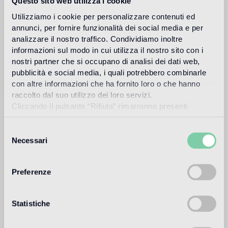
Questo sito web utilizza i cookie
ANWENDUNGDBEREICH
Utilizziamo i cookie per personalizzare contenuti ed
annunci, per fornire funzionalità dei social media e per
eGlue eignet sich sowohl für Boden- als auch
analizzare il nostro traffico. Condividiamo inoltre
Wandverkleidungen in Innen- und Außenbereichen.
informazioni sul modo in cui utilizza il nostro sito con i
nostri partner che si occupano di analisi dei dati web,
Geeignet zur Verlegung von Mosaik auf zementhaltigen
pubblicità e social media, i quali potrebbero combinarle
Untergründen.
con altre informazioni che ha fornito loro o che hanno
Dank seiner Beständigkeit gegen Wasseraufnahme und
raccolto dal suo utilizzo dei loro servizi.
Wasserdampfdiffusion kann eGlue in feuchten Bereichen
Cliccando il pulsante “Rifiuta” rimarranno presenti
wie Duschen, Dampfbädern und in Unterwasserbereichen
soltanto cookie tecnici o di sessione ovvero cookie
wie Schwimmbädern, Brunnen usw. verwendet werden.
analitici di prime e terze parti equiparabili agli identificatori
Selezione
tecnici.
Necessari
del
consenso
Preferenze
Informationen anfordern
Statistiche
Download