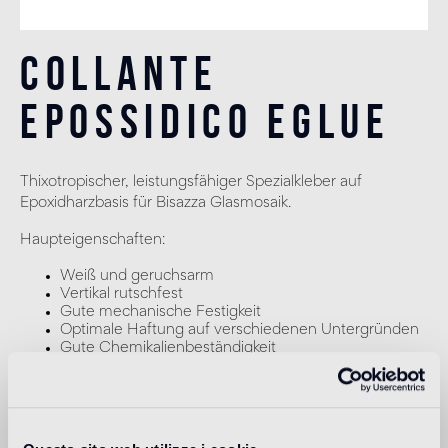
Collante
epossidico eGlue
Thixotropischer, leistungsfähiger Spezialkleber auf
Epoxidharzbasis für Bisazza Glasmosaik.
Haupteigenschaften:
Weiß und geruchsarm
Vertikal rutschfest
Gute mechanische Festigkeit
Optimale Haftung auf verschiedenen Untergründen
Gute Chemikalienbeständigkeit
Der Kleber eGlue ist gemäß EN 12004 getestet und hat
die Klasse R2T.