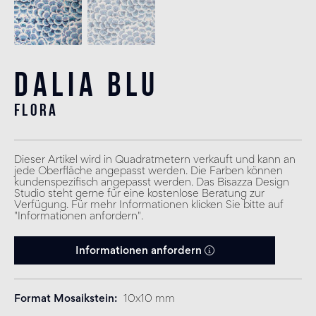
Dalia Blu
flora
Dieser Artikel wird in Quadratmetern verkauft und kann an
jede Oberfläche angepasst werden. Die Farben können
kundenspezifisch angepasst werden. Das Bisazza Design
Studio steht gerne für eine kostenlose Beratung zur
Verfügung. Für mehr Informationen klicken Sie bitte auf
"Informationen anfordern".
Informationen anfordern
Format Mosaikstein
10x10 mm