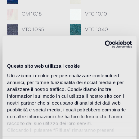
GM 10.18
VTC 10.10
VTC 10.95
VTC 10.40
Empfohlener Fugenmörtel
Fillgel plus 1103 bianco neve
Info
Questo sito web utilizza i cookie
Utilizziamo i cookie per personalizzare contenuti ed
Download
annunci, per fornire funzionalità dei social media e per
analizzare il nostro traffico. Condividiamo inoltre
informazioni sul modo in cui utilizza il nostro sito con i
Design
nostri partner che si occupano di analisi dei dati web,
carlo dal bianco
pubblicità e social media, i quali potrebbero combinarle
con altre informazioni che ha fornito loro o che hanno
raccolto dal suo utilizzo dei loro servizi.
Cliccando il pulsante “Rifiuta” rimarranno presenti
soltanto cookie tecnici o di sessione ovvero cookie