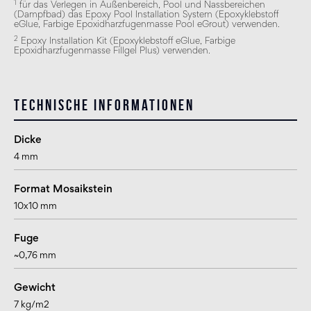
1
für das Verlegen in Außenbereich, Pool und Nassbereichen
(Dampfbad) das Epoxy Pool Installation System (Epoxyklebstoff
eGlue, Farbige Epoxidharzfugenmasse Pool eGrout) verwenden.
2
Epoxy Installation Kit (Epoxyklebstoff eGlue, Farbige
Epoxidharzfugenmasse Fillgel Plus) verwenden.
Technische Informationen
Dicke
4 mm
Format Mosaikstein
10x10 mm
Fuge
~0,76 mm
Gewicht
7 kg/m2