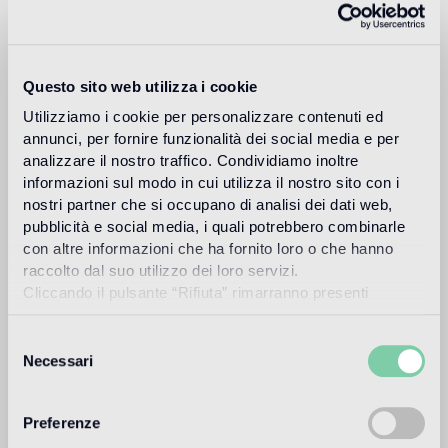
und widmet sich seinem persönlichen Engagement im
Dekorationsbereich.
Weiter lesen
Questo sito web utilizza i cookie
Utilizziamo i cookie per personalizzare contenuti ed
Anwendungsbereich
annunci, per fornire funzionalità dei social media e per
analizzare il nostro traffico. Condividiamo inoltre
informazioni sul modo in cui utilizza il nostro sito con i
Boden in Innenräumen
nostri partner che si occupano di analisi dei dati web,
Fußboden mit mittlerer Beanspruchung in Wohnräumen und
gewerblichen Räumen (Geschäfte, Restaurants, usw.).
pubblicità e social media, i quali potrebbero combinarle
con altre informazioni che ha fornito loro o che hanno
Boden in Außenbereichen
raccolto dal suo utilizzo dei loro servizi.
Cliccando il pulsante “Rifiuta” rimarranno presenti
nicht geeignet
soltanto cookie tecnici o di sessione ovvero cookie
analitici di prime e terze parti equiparabili agli identificatori
Selezione
Pool und SPA
tecnici.
Necessari
del
nicht geeignet
consenso
Verkleidung in Innenräumen
Preferenze
geeignet